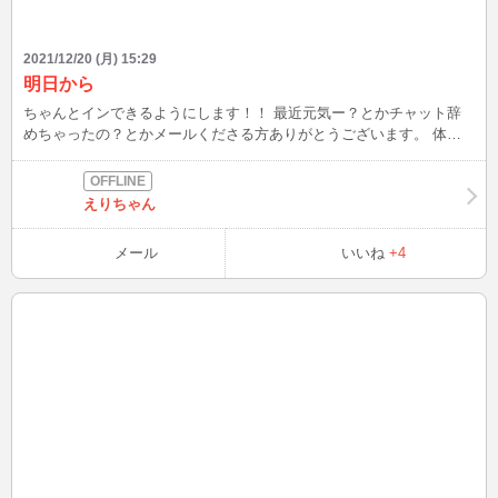
2021/12/20 (月) 15:29
明日から
ちゃんとインできるようにします！！ 最近元気ー？とかチャット辞
めちゃったの？とかメールくださる方ありがとうございます。 体調
見ながらだからチャットイン率めちゃくちゃ下がってしまいすみませ
ん。 明日から9時~10時、15時~16時、19時30分~20時INしようと思い
ます！！ タイミング合う方良ければ遊びに来てくれると嬉しいで
えりちゃん
す！！🙇‍♀️💦
メール
いいね
+4
PAGE TOP