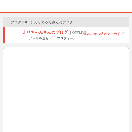
BBchatTV
ホー
メニ
ム
ュー
ブログTOP
えりちゃんさんのブログ
えりちゃんさんのブログ
2021年12月のアーカイブ
メールを送る
プロフィール