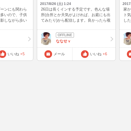
2017/8/26 (土) 1:24
2017
ゾーンにも関わら
26日は長くインする予定です。色んな場
家か
が多いので、子供
所(台所とか天気がよければ、お庭にも出
ト気
撮影しながら歩い
てみたり)から配信します。良かったら覗
した
の際は免許証と一
きに来てくださいね。
も忘れず持ってく
す。
ななせｖ
いいね
+5
メール
いいね
+6