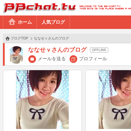
BBchatTV
ホーム
人気ブログ
ブログTOP
ななせｖさんのブログ
ななせｖさんのブログ
メールを送る
プロフィール