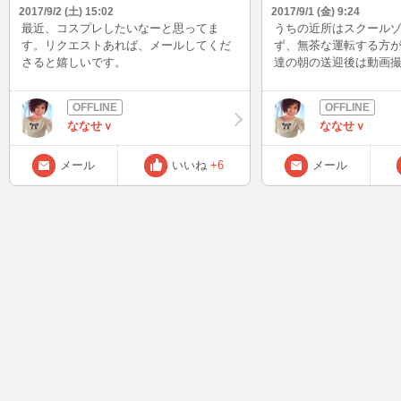
2017/9/2 (土) 15:02
2017/9/1 (金) 9:24
最近、コスプレしたいなーと思ってま
うちの近所はスクール
す。リクエストあれば、メールしてくだ
ず、無茶な運転する方
さると嬉しいです。
達の朝の送迎後は動画
てます。 皆さまも運転
緒に 思いやりの気持ち
ださいね。お願いしま
ななせｖ
ななせｖ
メール
いいね
+6
メール