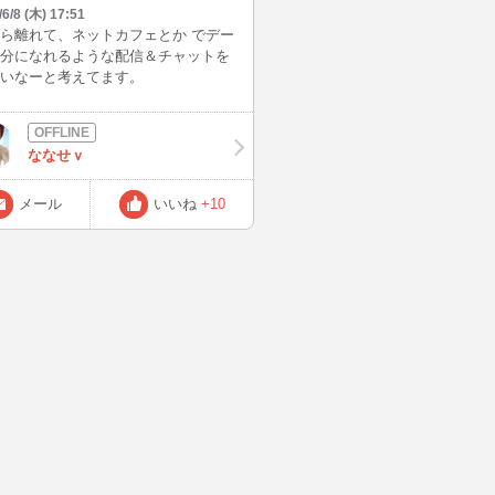
/6/8 (木) 17:51
ら離れて、ネットカフェとか でデー
分になれるような配信＆チャットを
いなーと考えてます。
ななせｖ
メール
いいね
+10