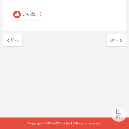
いいね
+3
前へ
次へ
Copyright© 2004-2026
BBchatTV
All rights reserved.
PAGE TOP