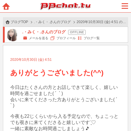
BBchatTV
ホー
メニ
ム
ュー
ブログTOP
.・みく・.さんのブログ
2020年10月30日 (金) 4:51 の投稿
.・みく・.さんのブログ
メールを送る
プロフィール
ブログ一覧
2020年10月30日 (金) 4:51
ありがとうございました(^^)
今日はたくさんの方とお話しできて楽しく、嬉しい
時間を過ごせました( ´  ` )

会いに来てくださった方ありがとうございました( ´  
` )

今夜も22じくらいから入る予定なので、ちょこっと
でも覗きに来てくださると嬉しいです¨̮♡︎

一緒に素敵なお時間過ごしましょう🎵