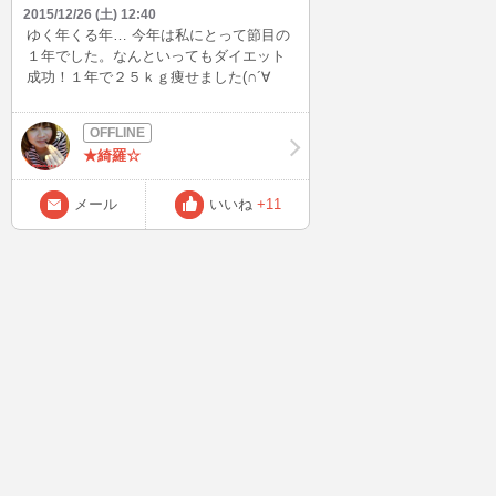
2015/12/26 (土) 12:40
ゆく年くる年… 今年は私にとって節目の
１年でした。なんといってもダイエット
成功！１年で２５ｋｇ痩せました(∩´∀
｀)∩ そして芸能の仕事をいただき、メデ
ィアに出演することが出来ました★ 来年
も色んな仕事をしてみたいな… もしテレ
★綺羅☆
ビや雑誌で見かけたら、応援よろしくお
願いします！
メール
いいね
+11