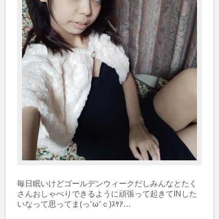
毎日眠いけどゴールデンウィークだしみんなとたく
さんおしゃべりできるように頑張って起きてINした
いなって思ってま(っ˘ω˘ｃ)ｽﾔｱ…