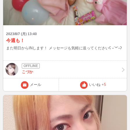
2023/8/7 (月) 13:40
今週も！
また明日からINします！ メッセージも気軽に送ってくださいʕ ◦`꒳´◦ʔ
こづか
メール
いいね
+5