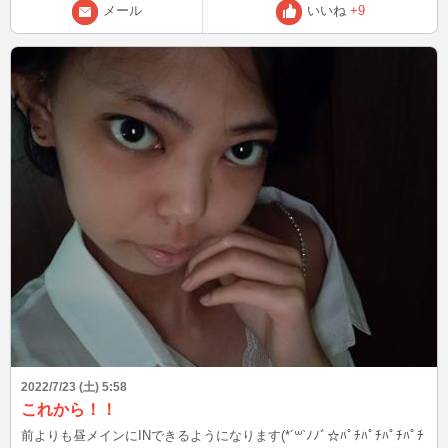
メール
いいね
+9
2022/7/23 (土) 5:58
これから！！
前よりも昼メインにINできるようになります(*´꒳`ﾉﾉﾞ☆ﾊﾟﾁﾊﾟﾁﾊﾟﾁﾊﾟﾁ