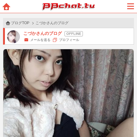
BBchatTV
ホー
メニ
ム
ュー
ブログTOP
こづかさんのブログ
こづかさんのブログ
メールを送る
プロフィール