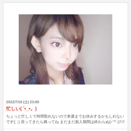
2022/7/16 (土) 23:00
忙しい( ´•_•。)
ちょっと忙しくて時間取れないので来週までお休みするかもしれない
です(; ;) 戻ってきたら構ってね まだまだ新人期間は終わらぬ(◦`꒳´◦)ﾌﾝ!