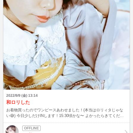
2022/9/9 (金) 13:14
和ロリした
お着物買ったのでワンピースあわせました！(本当はロリィタじゃな
い😅) 今日少しだけINします！15:30頃かな〜 よかったらきてくださ
い😆💕