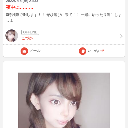
2022/7/15 (金) 21:33
夜中に………
0時以降でINします！！ ぜひ遊びに来て！！ 一緒にゆったり過ごしま
しょ
こづか
メール
いいね
+6