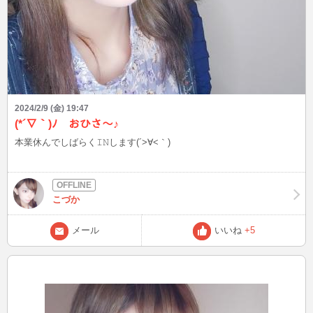
2024/2/9 (金) 19:47
(*´∇｀)ﾉ おひさ〜♪
本業休んでしばらく𝙸𝙽します(´>∀<｀)
こづか
メール
いいね
+5