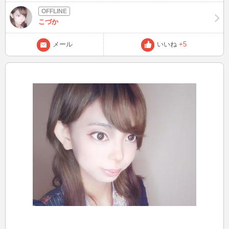
こづか
メール
いいね
+5