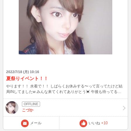
2022/7/18 (月) 10:16
夏祭りイベント！！
やります！！ 水着で！！ しばらくお休みする〜って言ってたけど結
局INしてましたw みんな来てくれてありがとう💓 午後も待ってるよ
🥰
こづか
メール
いいね
+10