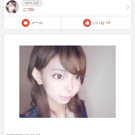
こづか
メール
いいね
+8