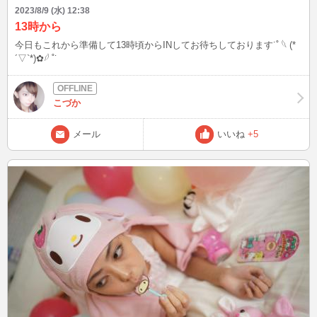
2023/8/9 (水) 12:38
13時から
今日もこれから準備して13時頃からINしてお待ちしております˙˚ 𓆩 (*
´▽`*)✿𓆪 ˚˙
こづか
メール
いいね
+5