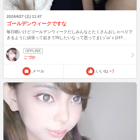
2024/4/27 (土) 11:47
ゴールデンウィークですな
毎日眠いけどゴールデンウィークだしみんなとたくさんおしゃべりで
きるように頑張って起きてINしたいなって思ってま(っ˘ω˘ｃ)ｽﾔｱ…
こづか
メール
いいね
+3