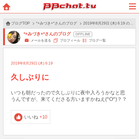
BBchatTV
ホー
メニ
ム
ュー
ブログTOP
*+みづき+*さんのブログ
2019年8月29日 (木) 6:19 の投稿
*+みづき+*さんのブログ
メールを送る
プロフィール
ブログ一覧
2019年8月29日 (木) 6:19
久しぶりに
いつも朝だったので久しぶりに夜中入ろうかなと思
うんですが、来てくださる方いますかねえ(^O^)？？
いいね
+10