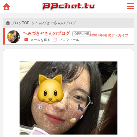
BBchatTV
ホー
メニ
ム
ュー
ブログTOP
*+みづき+*さんのブログ
*+みづき+*さんのブログ
2019年9月のアーカイブ
メールを送る
プロフィール