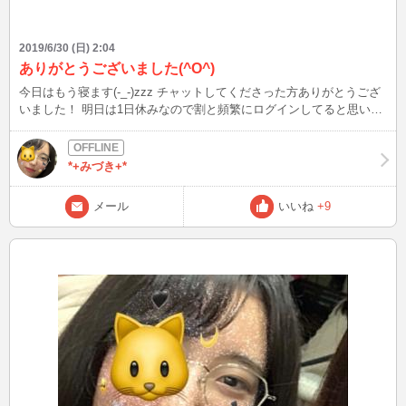
2019/6/30 (日) 2:04
ありがとうございました(^O^)
今日はもう寝ます(-_-)zzz チャットしてくださった方ありがとうござ
いました！ 明日は1日休みなので割と頻繁にログインしてると思いま
すのでメールいただけたら嬉しいです(о´∀`о) できるだけ時間合わせま
すね(о´∀`о)！ おやすみなさいです〜(( _ _ ))..zzzZZ
*+みづき+*
メール
いいね
+9