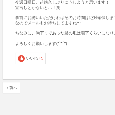
今週日曜日、超絶久しぶりにINしようと思います！

宣言しとかないと…！笑

事前にお誘いいただければそのお時間は絶対確保します(^
なのでメールもお待ちしてますね〜！

ちなみに、胸下まであった髪の毛は顎下くらいになりました
よろしくお願いします(*´꒳`*)
いいね
+5
前へ