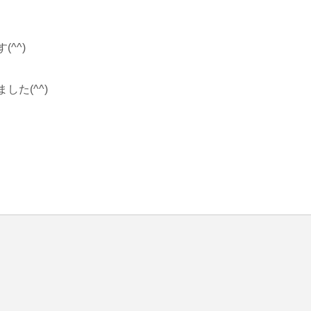
^)

(^^)
