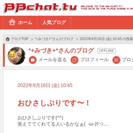
BBchatTV
ホーム
人気ブログ
ブログTOP
*+みづき+*さんのブログ
2022年9月16日 (金) 10:45 の投
*+みづき+*さんのブログ
メールを送る
プロフィール
ブロ
2022年9月16日 (金) 10:45
おひさしぶりです〜！
おひさしぶりです(^^)

覚えててくれてる人いるかなぁ(­­  -ω-)ｳｰﾝ…
