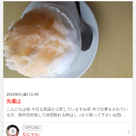
2022/6/3 (金) 11:44
先週は
こんにちは😃 今日も気温が上昇していますね😵 外で仕事をされてい
る方、熱中症対策して休憩取れる時はしっかり取って下さいね🥰 先
週の日曜日なんですが、桃のかき氷食べました！さっぱりしていて美
味しかったです♪ 今日は13時過ぎくらいからログイン出来たら居るか
もしれないので、見かけましたらお話して下さると嬉しいです🍀
むにゃん♪