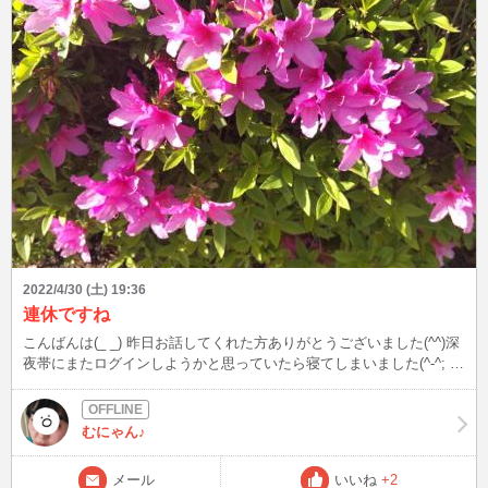
2022/4/30 (土) 19:36
連休ですね
こんばんは(_ _) 昨日お話してくれた方ありがとうございました(^^)深
夜帯にまたログインしようかと思っていたら寝てしまいました(^-^; 今
日寝落ちしなければ現れているかもしれませんので、見かけたらよろ
しくお願いします。 明日から5月ですね。GWは昨日からで、休み取
れる方は最大10連休なんだとか まん防も解除になって、久々に遠出
むにゃん♪
とかされる方いらっしゃるのかな。 連休関係なく仕事だよー。て方
も。 連休中も合間を見てログインさせて頂きますので、見かけたら
メール
いいね
+2
お話しましょう。 時間帯バラバラになるかと思いますが(T-T)