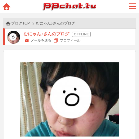
BBchatTV
ホー
メニ
ム
ュー
ブログTOP
むにゃん♪さんのブログ
むにゃん♪さんのブログ
メールを送る
プロフィール