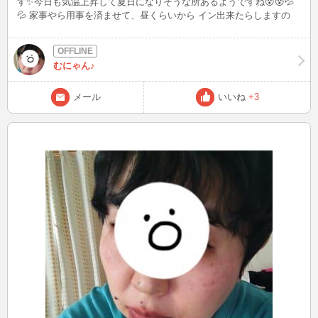
す✨今日も気温上昇して夏日になりそうな所あるようですね😵😵💦
💦 家事やら用事を済ませて、昼くらいから イン出来たらしますの
で、見かけたら お話して下さると嬉しいです🥰
むにゃん♪
メール
いいね
+3