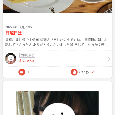
2022/6/13 (月) 19:26
日曜日は
皆様お疲れ様です😌💓 梅雨入り☔️したようですね。 日曜日の朝、お
話して下さった方 ありがとうございました😃 そして、せっかく来て
頂いてたのに話の途中で落ちてしまった、本当にすみません😭懲りず
にまたお時間合う時に お話して頂けたら嬉しいです🍀 日曜日のお昼
に気になっていた喫茶店が近くに出来たので行って見ました😃 昔な
むにゃん♪
がらのオムライスを注文😋 中身はケチャップライスと牛肉が。 外食
もたまにはいいですね💕 さて、今日深夜起きていたら また現れるか
メール
いいね
+2
もしれませんので、 見かけたらよろしくお願いします😉 深夜なの
で、タイピングになるかと 長々とお付き合いありがとうございまし
た😌😌