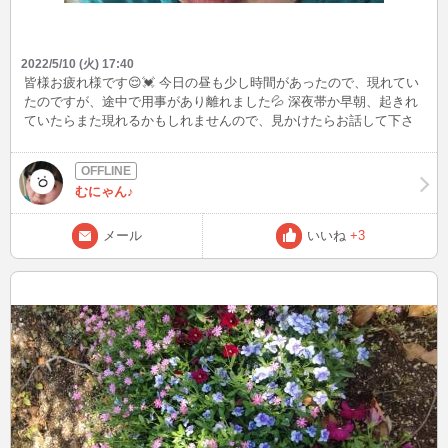
2022/5/10 (火) 17:40
皆様お疲れ様です😌💓 今日の昼も少し時間があったので、現れてい
たのですが、途中で用事があり離れました💦 深夜帯か早朝、起きれ
ていたらまた現れるかもしれませんので、見かけたらお話して下さ
ると嬉しいです。 月のが来てしまいまして、色々と不安定だったり
しますがそれでも大丈夫な方、 よろしくお願いします😌 基本、人と
話す事は好きですので、 何でもない話や趣味の話など出来たら良い
むにゃん♪
なて思います☺️
メール
いいね
+3