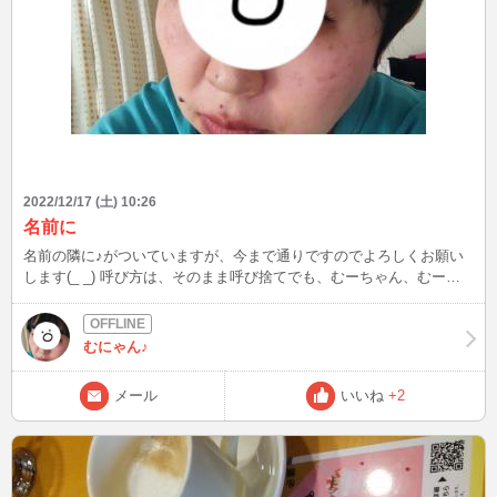
2022/12/17 (土) 10:26
名前に
名前の隣に♪がついていますが、今まで通りですのでよろしくお願い
します(_ _) 呼び方は、そのまま呼び捨てでも、むーちゃん、むー、
でもお話して下さる皆様が呼びやすい呼び方で大丈夫です(^^) 家族居
てパートもしていますのでログインは不規則にはなりますが見かけま
したらお話して下さると嬉しいです。つい2日前の事になるのです
むにゃん♪
が、私に対してブス、デブ、調子に乗るなよとメールで誹謗中傷があ
りました。若い子減って最近質が落ちたとかサイトに関しても文句を
メール
いいね
+2
おっしゃているようで。正直、辞めようかなとも思いましたが、話す
事は大好きなので、このまま居座り続けますのでどうぞよろしくお願
いします😂😂笑） 女性会員の皆様、私と同じように辛い思いされた
方いるかもしれませんが、そんなのは無視して、めげずにお互いに頑
張っていきましょう🙂 偉そうに失礼しました💦💦