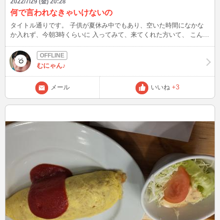
2022/7/29 (金) 20:28
何で言われなきゃいけないの
タイトル通りです。 子供が夏休み中でもあり、空いた時間になかな
か入れず、今朝3時くらいに 入ってみて、来てくれた方いて、 こんな
時間にありがとうございます❗️ て思っていたら…… ブスは脱がないと
やっていけないと思います。と一言だけ残し、去って行かれました。
何で言われないといけないの！ 最初は顔出し無しでやってました。
むにゃん♪
でも慣れて来たので、顔出しも良いかなて考えて、入れる時は顔出し
してますが、こんな言われるなんて(T-T) わかってますよ。自分は美
メール
いいね
+3
人ではない事くらい！でも、お話する事が好きだから 面と向かって
話したいなて思ったのに この言われよう。 正直凹みましたよ。 運営
さんは相手にしないで下さいとアドバイスを下さいましたが、他に同
じような思いされた方がいないか心配です😢 中にはとても親切なお
客様もいて、私自身励みにもなります！ ありがとうございます✨
長々と書いてしまいましたが、これは！と思ったので。 失礼しまし
た(>_<)