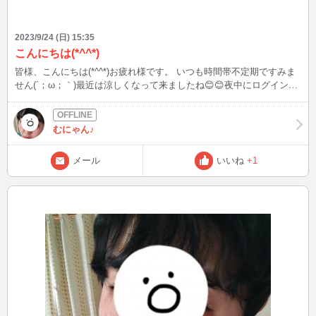
2023/9/24 (日) 15:35
こんにちは(*^^*)
皆様、こんにちは(*^^*)お疲れ様です。 いつも時間帯不定期ですみま
せん(´；ω；｀)最近は涼しくなって来ましたね😊😊夜中にログインし
ようかなと考えてはいるのですが、連日の仕事の疲れからなのか寝て
しまう事が多いです😭😭 私の声が好きだと言って下さる方もいて 嬉
しい限りです。ありがとうございます✨✨
むにゃん♪
メール
いいね
+1