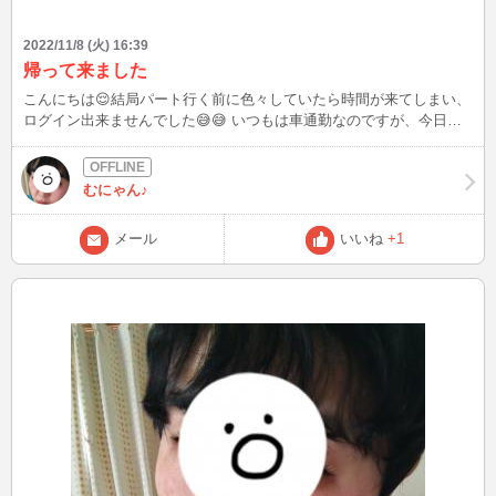
2022/11/8 (火) 16:39
帰って来ました
こんにちは😌結局パート行く前に色々していたら時間が来てしまい、
ログイン出来ませんでした😅😅 いつもは車通勤なのですが、今日は
自転車🚲通勤してみました😃 天気も良かったから風が心地良く感じ
ました。運動不足解消にもなったかな(笑) また空き時間にログインす
るかもしれませんので見かけましたらお話して下さると嬉しいです🙂
むにゃん♪
メール
いいね
+1