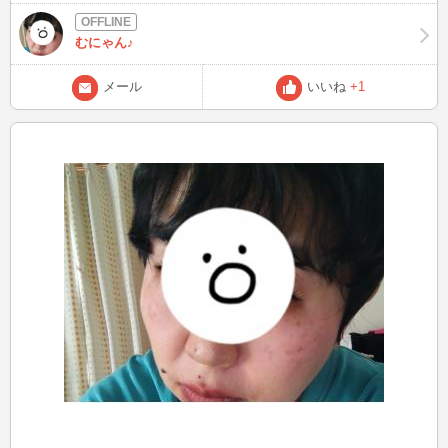
た。帰って来たら、ん❔❔何かニャ～て鳴きよらん❔と思い、部屋に行
くと、洗濯かごに入っている白猫が。可愛い😍😍お母さーん、この猫
むにゃん♪
どしたと❔と尋ねると上記の理由で 父にはもちろん秘密でしたが、あ
っさりとバレ、返して来い！と反対していたのですが、だんだん情が
メール
いいね
+1
移り、見事に可愛いがる。親バカならぬ猫バカになった父であります
ww 17年間生きてくれた猫ちゃんです。その間にたくさんの幸せを貰
いました。ありがとう❤️