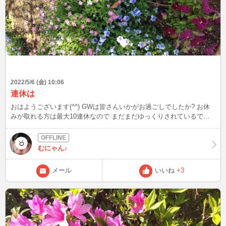
2022/5/6 (金) 10:06
連休は
おはようございます(^^) GWは皆さんいかがお過ごしでしたか? お休
みが取れる方は最大10連休なので まだまだゆっくりされているでし
ょうか お仕事の方はお疲れ様です😌💓 のんびり。と、とはいかず子
供公園連れて行ったら小学生男子なので行動範囲広過ぎ😵で追い付け
ませんでした😅 だけど、たくさんのお花咲いていて 癒されもしまし
むにゃん♪
たよ😁 学校が始まっているので、家事とか一段落して、お昼頃から
現れようかと思います。見かけたらお話して下さると嬉しいです
メール
いいね
+3