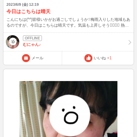
2023/6/9 (金) 12:19
今日はこちらは晴天
こんにちは(^^)皆様いかがお過ごしでしょうか❔梅雨入りした地域もあ
るのですが、今日はこちらは晴天です。気温も上昇しそう😵‍💫😵‍💫 熱中
症は気温が高い時だけ起こるのではないそうです。湿度が80%以上あ
る時でも起こりうるのだとか💦💦 水分補給、塩分補給対策をしっか
りされて下さいね😌😌 今からログインしますので、お時間合う方は
むにゃん♪
お話しましょう😊お待ちしています。
メール
いいね
+1