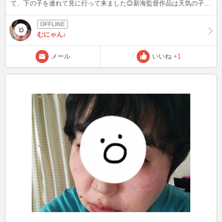
て、下の子を連れて見に行って来ました😊新海監督作品は天気の子か
ら映画館🎦で見たのですが、映像が綺麗だし、ストーリーも惹き込ま
れます✨また休みの時とか見たい！ 今日はボチボチまた家事をして、
合間に入るかもしれませんので見かけましたらお話して下さると嬉し
むにゃん♪
いです🙂 女性の日が来てまして、ノンアダ対応になるかもしれませ
んが、サービス出来そうな所はある‥かも??
メール
いいね
+1