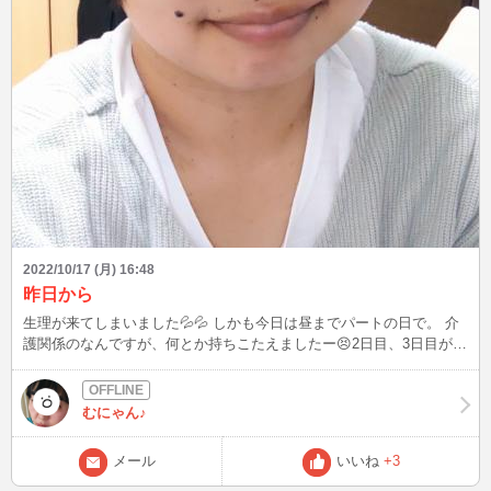
2022/10/17 (月) 16:48
昨日から
生理が来てしまいました💦💦 しかも今日は昼までパートの日で。 介
護関係のなんですが、何とか持ちこたえましたー😣2日目、3日目が一
番辛かったりするんですが、体調の良い時はログインしていますので
見かけましたらお話して下さったら嬉しいです🙂エッチなお話でも、
最近はまってる事とかでも何で も😊😊あ、ちなみに写真の服は昨日
むにゃん♪
の服です。すみません😅😅普段、ホントにラフな服が多くて🤣🤣
メール
いいね
+3