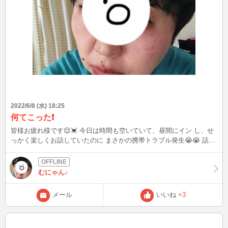
2022/6/8 (水) 18:25
何てこった❗️
皆様お疲れ様です😌💓 今日は時間も空いていて、昼間にイン し、せ
っかく楽しくお話していたのに まさかの携帯トラブル発生😭😭 話を
している途中で落ちました(T-T) 来て下さった方本当に申し訳ありま
せんでした💦 またお時間合う時にお話の続きをとメッセージさせて
頂きましたが、こちらにも 書かせて頂きました。 今日、深夜か明日
むにゃん♪
の早朝、起きれていたらまた現れると思います。 早朝か深夜帯はタ
イピングになるかと思いますがそれでも大丈夫です‼️て方 お話しまし
メール
いいね
+3
ょう✨ 長々と失礼いたしました(>_<)