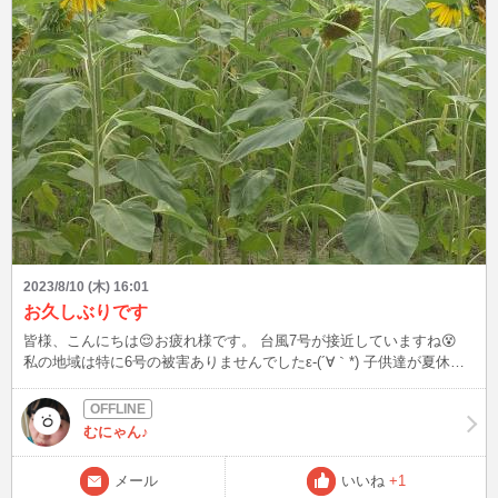
2023/8/10 (木) 16:01
お久しぶりです
皆様、こんにちは😌お疲れ様です。 台風7号が接近していますね😵
私の地域は特に6号の被害ありませんでしたε-(´∀｀*) 子供達が夏休み
でもあり家庭の都合によりなかなかイン出来ていませんが、お話出来
そうな時間帯にフラッといるかもし れませんので見かけましたらお
話して下さると嬉しいです😆😆 写真は家の近くのひまわり🌻畑のも
むにゃん♪
のです。娘が写メ📷を撮っていたので、LINEに送って貰って保存しま
した😁😁
メール
いいね
+1