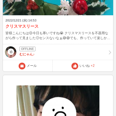
2022/12/21 (水) 14:53
クリスマスリース
皆様こんにちは😌今日も寒いですね😭 クリスマスリースを不器用な
がら作って見ました🙂センスないなぁ😅😅でも、作っていて楽しかっ
たです✨材料は全てダイソーで😃クリスマスツリー🎄を飾っていない
ので何か雰囲気が出せればと思って。今週のログイン予定なのです
が、相変わらず不規則になるかと思います。というのも子供達が冬休
むにゃん♪
み前なので帰宅が早いのです💦ログイン出来るとしたら午前中の学校
行っている間、夜寝た後など。空き時間にフラッと現れる事もありま
メール
いいね
+2
す。もし見かけましたらお話して下さると嬉しいです😌✨