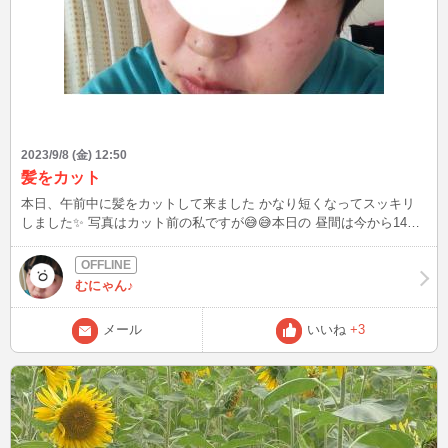
2023/9/8 (金) 12:50
髪をカット
本日、午前中に髪をカットして来ました かなり短くなってスッキリ
しました✨ 写真はカット前の私ですが😅😅本日の 昼間は今から14時
半過ぎくらいまでインしますので、お時間合いましたらよろしくお願
いします😃✨✨ 夜も寝ていたりしなければ出没しているかもしれませ
ん(笑)(笑)
むにゃん♪
メール
いいね
+3