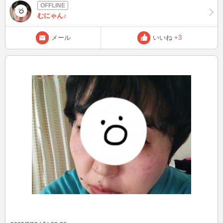
かし、実際に空気を入れてみたら、大きい😲場所取る❕❕ でも、楽しん
で貰えるならと頑張りました笑🤣🤣 仲良しの子を誘ってみたのです
むにゃん♪
が、夏休み中ともあり、予定があったようで惨敗😭😭結局親子で楽
しみました。 水着姿は決して色気のあるものではないので、お見せ
メール
いいね
+3
出来ませんが、見たいよー て勇気のある方いらっしゃいましたらお
知らせ下さい🤣🤣