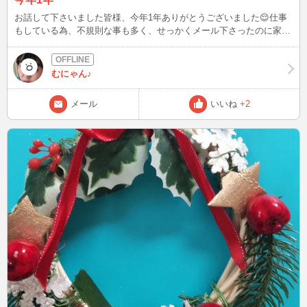
お話して下さいました皆様、今年1年ありがとうございました😌仕事
もしている為、不規則な事も多く、せっかくメール下さったのに家庭
の都合でログアウトしていてすれ違いもありました。申し訳ありませ
ん😭そして携帯からなので良く落ちたりもあったにも関わらず何度も
来て頂きまして本当に感謝です✨✨誹謗中傷も受けましたが、優しい
むにゃん♪
会員様もいらっしゃり励みになりました！！来年もよろしくお願いし
ます😌😌 本日ですが、ログイン出来そうだったらフラっと現れるか
メール
いいね
+2
もしれません。もし見かけましたらお話して下さったら嬉しいです🙂