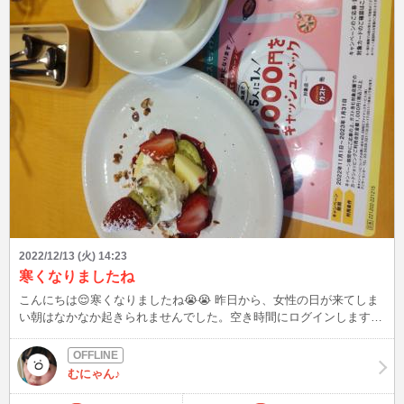
2022/12/13 (火) 14:23
寒くなりましたね
こんにちは😌寒くなりましたね😭😭 昨日から、女性の日が来てしま
い朝はなかなか起きられませんでした。空き時間にログインします
が、ノンアダ中心になるかと思います。それでも大丈夫でしたらお時
間の合う方、お話よろしくお願いします😊写真は、日曜日におやつタ
イムでガストに行って食べたデザートです😁 甘い物とコーヒー☕、紅
むにゃん♪
茶好きなので💕イチゴとピスタチオのトライフルてメニュー名でし
た。美味しかった😋