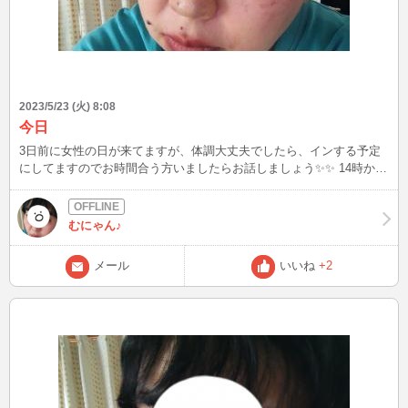
2023/5/23 (火) 8:08
今日
3日前に女性の日が来てますが、体調大丈夫でしたら、インする予定
にしてますのでお時間合う方いましたらお話しましょう✨✨ 14時から
パートなので、見かけましたら😁不規則ですみません🙏🙏 携帯配信
なので、電波状況悪いと落ちたりもあります💦💦 メールは待機中は
見れませんが、ログインしたり、落としたりしたら見れますので、お
むにゃん♪
返事は返せます😌😌
メール
いいね
+2