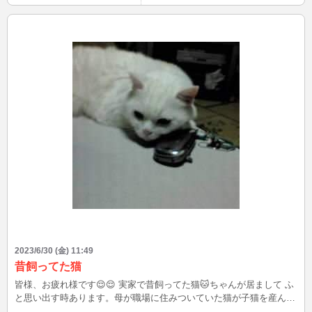
2023/6/30 (金) 11:49
昔飼ってた猫
皆様、お疲れ様です😌😌 実家で昔飼ってた猫🐱ちゃんが居まして ふ
と思い出す時あります。母が職場に住みついていた猫が子猫を産ん
で、飼い主が見つかるまでと預かった😺です。私が高校生の頃でし