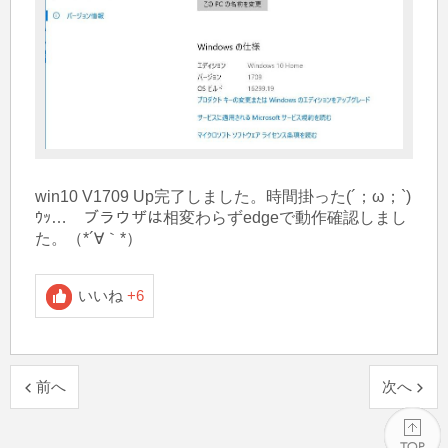
win10 V1709 Up完了しました。時間掛った(´；ω；`)
ｳｯ…　ブラウザは相変わらずedgeで動作確認しまし
た。（*´∀｀*）
いいね
+6
前へ
次へ