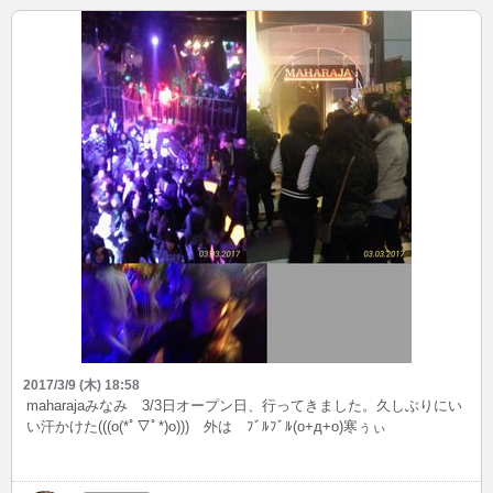
2017/3/9 (木) 18:58
maharajaみなみ 3/3日オープン日、行ってきました。久しぶりにい
い汗かけた(((o(*ﾟ▽ﾟ*)o))) 外は ﾌﾞﾙﾌﾞﾙ(o+д+o)寒ぅぃ