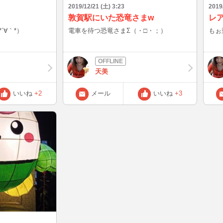
2019/12/21 (土) 3:23
2019
敦賀駅にいた恐竜さまw
レ
´∀｀*）
電車を待つ恐竜さまΣ（・□・；）
もぉ
天美
いいね
+2
メール
いいね
+3