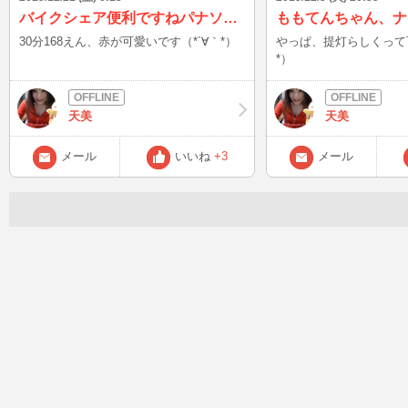
バイクシェア便利ですねパナソニック(Panasonic) ビビ・L・20
30分168えん、赤が可愛いです（*´∀｀*）
やっぱ、提灯らしくって可
*）
天美
天美
メール
いいね
+3
メール