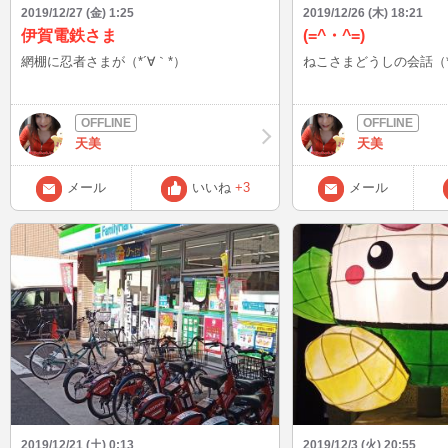
2019/12/27 (金) 1:25
2019/12/26 (木) 18:21
伊賀電鉄さま
(=^・^=)
網棚に忍者さまが（*´∀｀*）
ねこさまどうしの会話（*
天美
天美
メール
いいね
+3
メール
2019/12/21 (土) 0:13
2019/12/3 (火) 20:55