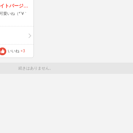
ももてんちゃん、ナイトバージョン
愛いね（*´∀｀
いいね
+3
続きはありません。