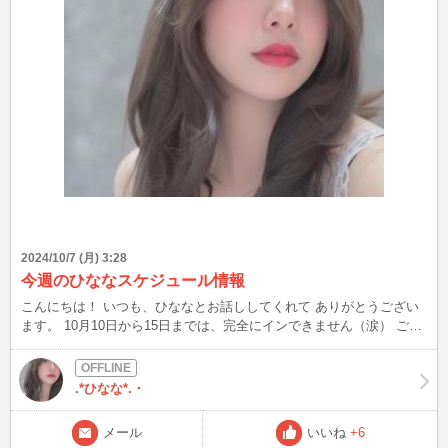
2024/10/7 (月) 3:28
今週のひななスケジュール情報
こんにちは！ いつも、ひななとお話ししてくれて ありがとうござい
ます。 10月10日から15日までは、完全にインできません（涙） ごめ
んなさい。 メールは、少しずつ返せると思うのでお返事届くまでお
待ちください✴︎ 8日と9日は、出没予定なので見かけたら仲良くして
ね！
.*ひなな*.・
メール
いいね
+6