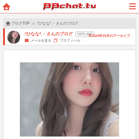
BBchatTV
ホー
メニ
ム
ュー
ブログTOP
.*ひなな*.・さんのブログ
.*ひなな*.・さんのブログ
2024年10月のアーカイブ
メールを送る
プロフィール