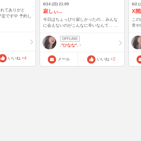
6/14 (日) 21:09
6/2 (
くれてありがと
寂しぃ...
X
定です🩷 予約し
今日はちょっぴり寂しかったの... みんな
この
に会えないのがこんなに辛いなんて... ま
常や
た明日、来れそうだから いっぱい愛して
す。 よかったら、フォローしてね
ほしいなぁ🩷
⬇️
ます！ 
.*ひなな*.・
いいね
+4
メール
いいね
+2