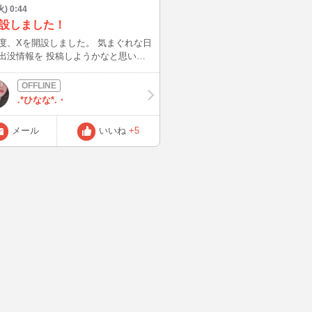
火) 0:44
開設しました！
度、Xを開設しました。 気まぐれな日
出没情報を 投稿しようかなと思いま
♡
URLはこちら！ プロフィールからも飛べ
https://x.com/hinanann_bb
.*ひなな*.・
メール
いいね
+5