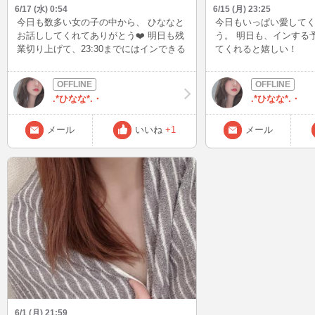
6/17 (水) 0:54
6/15 (月) 23:25
今日も数多い女の子の中から、 ひななと
今日もいっぱい愛して
お話ししてくれてありがとう❤️ 明日も残
う。 明日も、インする予
業切り上げて、23:30までにはインできる
てくれると嬉しい！
ように頑張る！
.*ひなな*.・
.*ひなな*.・
メール
いいね
+1
メール
6/1 (月) 21:59