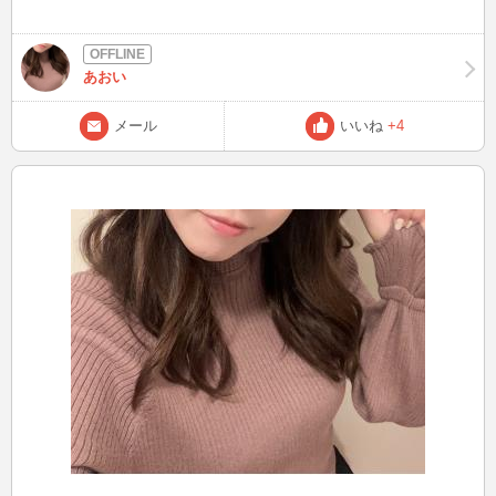
あおい
メール
いいね
+4