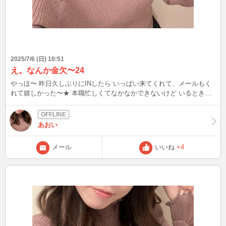
2025/7/6 (日) 10:51
え。なんか金欠〜24
やっほ〜 昨日久しぶりにINしたら いっぱい来てくれて、メールもく
れて嬉しかった〜★ 本職忙しくてなかなかできないけど いるときは
よろしくね♡ めちゃ金欠で20万以上必要だから単発バイトしなきゃ
いけないかも…つらーい 毎日暑いけどがんばろーね！
あおい
メール
いいね
+4