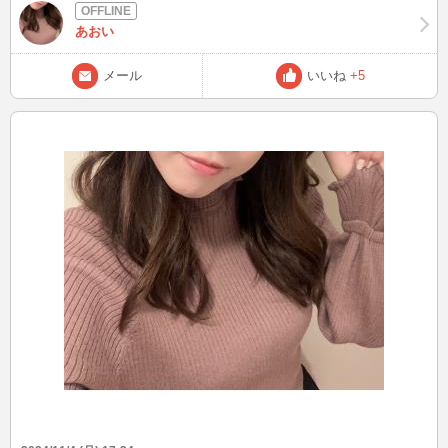
あおい
メール
いいね
+5