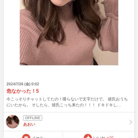
2024/7/26 (金) 0:02
危なかった！5
今こっそりチャットしてたの！喋らないで文字だけで。 彼氏おうち
にいたから。 そしたら、彼氏こっち来たの！！！ ドキドキし
た！！！ PCの画面見てたかなあ。こわ！笑 チャットしてた人いきな
り切ってごめんね！
あおい
メール
いいね
+10