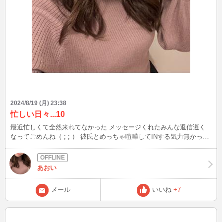
2024/8/19 (月) 23:38
忙しい日々...10
最近忙しくて全然来れてなかった メッセージくれたみんな返信遅く
なってごめんね（ ; ; ） 彼氏とめっちゃ喧嘩してINする気力無かった
り、面接いっぱいで忙しかったり... もしまたINしてるときはお話しし
にきてね＾＾
あおい
メール
いいね
+7