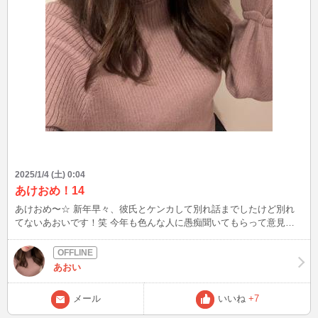
2025/1/4 (土) 0:04
あけおめ！14
あけおめ〜☆ 新年早々、彼氏とケンカして別れ話までしたけど別れ
てないあおいです！笑 今年も色んな人に愚痴聞いてもらって意見も
らって助けられてる。 いつもありがとうございます
あおい
メール
いいね
+7