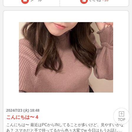
2024/7/23 (火) 18:48
こんにちは〜４
こんにちは〜 最近はPCからINしてることが多いけど、見やすいかな
あ？ スマホだと手で持ってるから色々大変でw 今日はもうお話しで
PAGE TOP