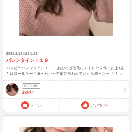
2025/2/14 (金) 1:11
バレンタイン！１９
ハッピーバレンタイン！！！ あおいは彼氏にマドレーヌ作ったよ⭐︎あ
とはロールケーキ食べたいって前に言われてたから買った〜 ＊＊＊
ここからはチャット中のお話しなんだけど 入ってきてすぐアダルト
要求やめてください 何回も言ってるのにやめてくれない人が最近い
てツラい… いろんなお話しして仲良くなってからお願いします ＊＊
あおい
＊ 次いつINできるか分からないけど 見かけたらよろしくね⭐︎
メール
いいね
+4