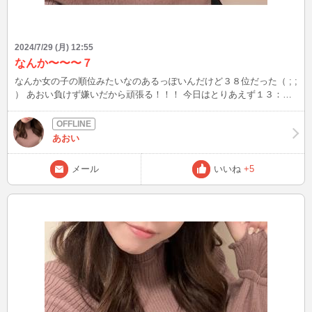
2024/7/29 (月) 12:55
なんか〜〜〜７
なんか女の子の順位みたいなのあるっぽいんだけど３８位だった（ ; ;
） あおい負けず嫌いだから頑張る！！！ 今日はとりあえず１３：３
０くらいまでやって、できそうだったらその他の時間も〜って感じ
あおいが待機してたらお話しにきてね⭐︎ ５分でも嬉しいから（＾＾）
あおい
メール
いいね
+5