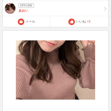
助けてよ。って思ってる。 それくらい心に余裕ない。 だから𝙸𝙽でき
ない。バイバイ
あおい
メール
いいね
+6