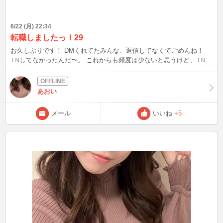
6/22 (月) 22:34
転職しましたっ！29
お久しぶりです！ DMくれてたみんな、返信してなくてごめんね！
𝙸𝙽してなかったんだ〜。 これからも頻度は少ないと思うけど、𝙸𝙽し
てるときは来てね！
あおい
メール
いいね
+5