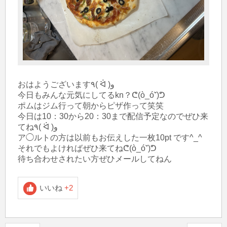
おはようございます٩( ᐛ )و

今日もみんな元気にしてるkn？ᕦ(ò_óˇ)ᕤ

ポムはジム行って朝からピザ作って笑笑

今日は10：30から20：30まで配信予定なのでぜひ来
てね٩( ᐛ )و

ア◯ルトの方は以前もお伝えした一枚10pt です^_^
それでもよければぜひ来てねᕦ(ò_óˇ)ᕤ

待ち合わせされたい方ぜひメールしてねん
いいね
+2