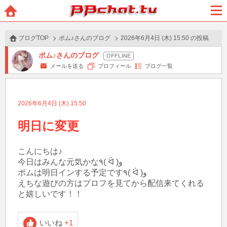
BBchatTV
ホー
メニ
ム
ュー
ブログTOP
ポム♪さんのブログ
2026年6月4日 (木) 15:50 の投稿
ポム♪さんのブログ
メールを送る
プロフィール
ブログ一覧
2026年6月4日 (木) 15:50
明日に変更
こんにちは♪

今日はみんな元気かな٩( ᐛ )و

ポムは明日インする予定です٩( ᐛ )و

えちな遊びの方はプロフを見てから配信来てくれる
いいね
+1