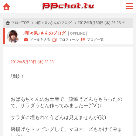
BBchatTV
ホー
メニ
ム
ュー
ブログTOP
♪萌々果♪さんのブログ
2012年5月30日 (水) 23:23 の投稿
♪萌々果♪さんのブログ
メールを送る
プロフィール
ブログ一覧
2012年5月30日 (水) 23:23
讃岐！

おばあちゃんのお土産で、讃岐うどんをもらったの
で、サラダうどん作ってみましたー(*´∀`)♪

サラダに埋もれてうどんは見えませんが(笑)

唐揚げをトッピングして、マヨネーズもかけてみま
した♪
