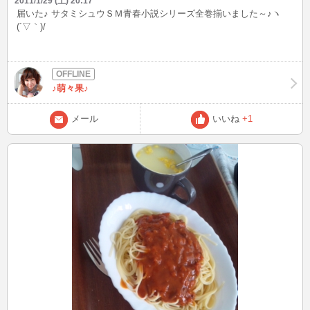
2011/1/29 (土) 20:17
届いた♪ サタミシュウＳＭ青春小説シリーズ全巻揃いました～♪ヽ
(´▽｀)/
♪萌々果♪
メール
いいね
+1