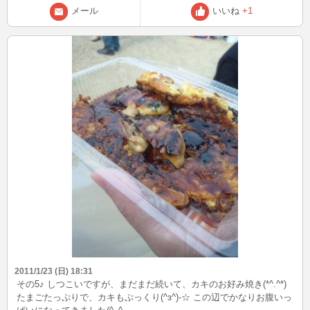
メール
いいね
+1
2011/1/23 (日) 18:31
その5♪ しつこいですが、まだまだ続いて、カキのお好み焼き(*^.^*)
たまごたっぷりで、カキもぷっくり(^з^)-☆ この辺でかなりお腹いっ