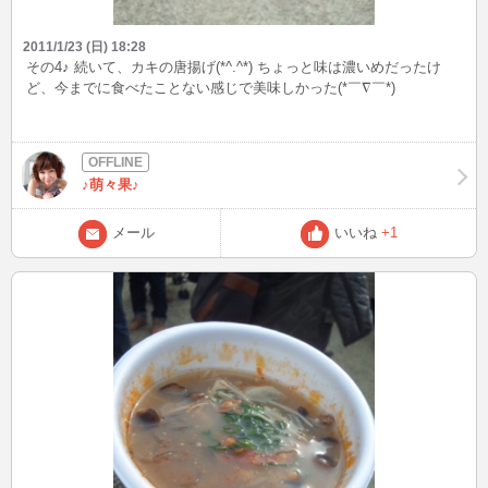
2011/1/23 (日) 18:28
その4♪ 続いて、カキの唐揚げ(*^.^*) ちょっと味は濃いめだったけ
ど、今までに食べたことない感じで美味しかった(*￣∇￣*)
♪萌々果♪
メール
いいね
+1