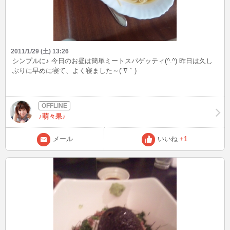
2011/1/29 (土) 13:26
シンプルに♪ 今日のお昼は簡単ミートスパゲッティ(^.^) 昨日は久し
ぶりに早めに寝て、よく寝ました～(´∇｀)
♪萌々果♪
メール
いいね
+1