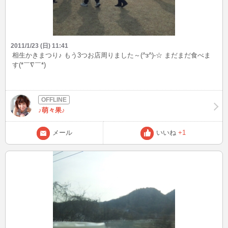
2011/1/23 (日) 11:41
相生かきまつり♪ もう3つお店周りました～(^з^)-☆ まだまだ食べま
す(*￣∇￣*)
♪萌々果♪
メール
いいね
+1