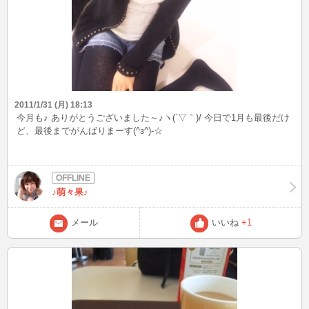
2011/1/31 (月) 18:13
今月も♪ ありがとうございました～♪ヽ(´▽｀)/ 今日で1月も最後だけ
ど、最後までがんばりまーす(^з^)-☆
♪萌々果♪
メール
いいね
+1