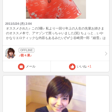
2011/1/24 (月) 2:04
オススメされた♪ この3冊♪ 私より一回り年上の人生の先輩お姉さま
のオススメ本で、アマゾンで買っちゃいました(笑) ちょっと…いや
かなりエロティックな内容もあるみたい(^o^;) 谷崎潤一郎『細雪』は
文学本でかなり分厚く読み応えかなりありそう(^-^)v 杉本彩『京をん
な』はかなりリアルに杉本彩の幻想が描かれてるみたいです(*^.^*)
サタミシュウ『はやくいって』はSMの話で女性にも大好評みたいで
♪萌々果♪
す(^з^)-☆ どれか知ってるのありますか？！ また読んだら感想書き
ます(／▽＼)♪
メール
いいね
+1