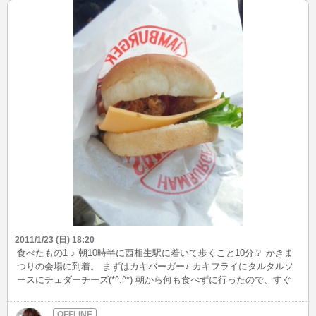
2011/1/23 (日) 18:20
食べたもの1 ♪ 朝10時半に西相生駅に着いて歩くこと10分？ かきま
つりの会場に到着。 まずはカキバーガー♪ カキフライにタルタルソ
ースにチェダーチーズ(*^.^*) 朝から何も食べずに行ったので、すぐ
食べちゃった(^_^ゞ 美味しかった～(*^▽^*)