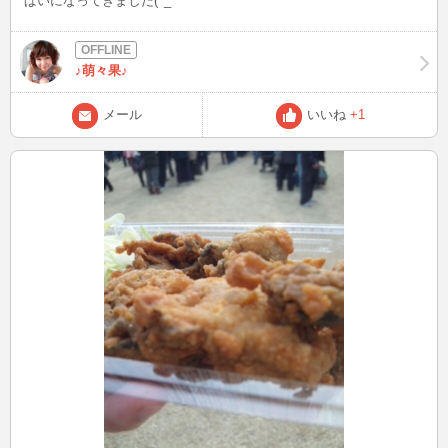
ぱいになってきました(^_^ゞ
♪萌々果♪
メール
いいね
+1