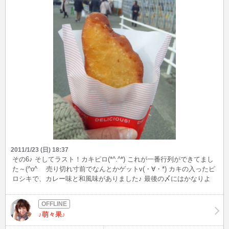
2011/1/23 (日) 18:37
その6♪ そしてラスト！カキピロ(*^.^*) これが一番行列ができてまし
た～(^o^ゞ 売り切れ寸前でなんとかゲットv(・∀・*) カキの入ったピ
ロシキで、カレー味と和風味がありました♪ 最後の〆にはかなりよ
かったです(*´∀`)♪ そして大満足で帰りました(*^^*) ごちそうさまでし
た(*^￢^*)
♪萌々果♪