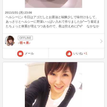
2011/1/31 (月) 23:06
ヘルシーに♪ 今日はアゴだしとお醤油と味醂少しで味付けをして、
あっさりとヘルシーに野菜いっぱい入れて作りました(v^ー°) 最近ま
たちょっと体重が増えつつあるので、夜は控えめに(^o^ゞ なかなか
野菜の味がしっかり残ってて美味しかった《*≧∀≦》
♪萌々果♪
メール
いいね
+1