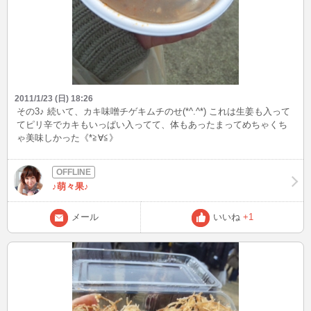
2011/1/23 (日) 18:26
その3♪ 続いて、カキ味噌チゲキムチのせ(*^.^*) これは生姜も入って
てピリ辛でカキもいっぱい入ってて、体もあったまってめちゃくち
ゃ美味しかった《*≧∀≦》
♪萌々果♪
メール
いいね
+1