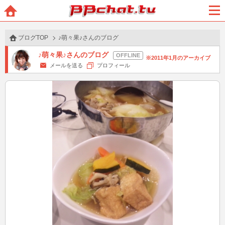
BBchatTV
ホー
メニ
ム
ュー
ブログTOP
♪萌々果♪さんのブログ
♪萌々果♪さんのブログ
2011年1月のアーカイブ
メールを送る
プロフィール