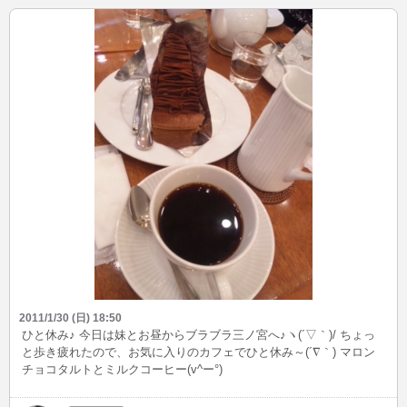
2011/1/30 (日) 18:50
ひと休み♪ 今日は妹とお昼からブラブラ三ノ宮へ♪ヽ(´▽｀)/ ちょっ
と歩き疲れたので、お気に入りのカフェでひと休み～(´∇｀) マロン
チョコタルトとミルクコーヒー(v^ー°)