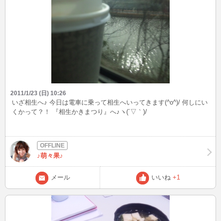
2011/1/23 (日) 10:26
いざ相生へ♪ 今日は電車に乗って相生へいってきます(^o^)/ 何しにい
くかって？！ 『相生かきまつり』へ♪ヽ(´▽｀)/
♪萌々果♪
メール
いいね
+1