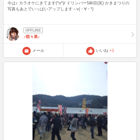
今は♪ カラオケにきてます(^o^)/ ドリンバー5杯目(笑) かきまつりの
写真もあとでいっぱいアップします～v(・∀・*)
♪萌々果♪
メール
いいね
+1