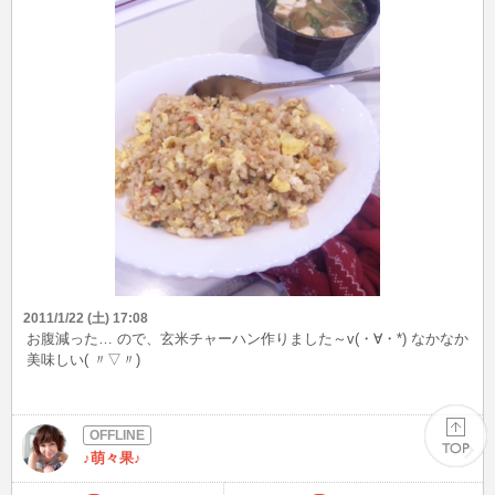
2011/1/22 (土) 17:08
お腹減った… ので、玄米チャーハン作りました～v(・∀・*) なかなか
美味しい( 〃▽〃)
♪萌々果♪
PAGE TOP