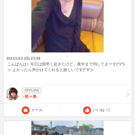
2011/1/23 (日) 23:49
こんばんは♪ 今日は朝早く起きたけど、夜中までINしてまーす(^з^)-
☆ よかったら声かけてくれると嬉しいです(*´∀`)♪
♪萌々果♪
メール
いいね
+1