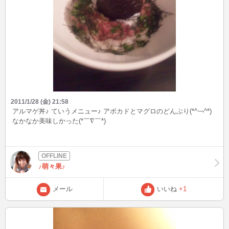
2011/1/28 (金) 21:58
アルマゲ丼♪ ていうメニュー♪ アボカドとマグロのどんぶり(*^￢^*)
なかなか美味しかった(*￣∇￣*)
♪萌々果♪
メール
いいね
+1