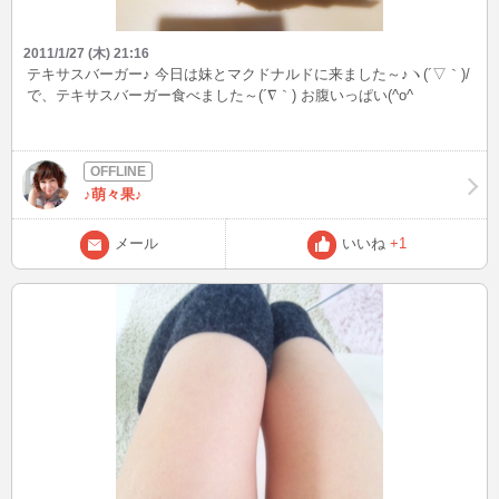
2011/1/27 (木) 21:16
テキサスバーガー♪ 今日は妹とマクドナルドに来ました～♪ヽ(´▽｀)/
で、テキサスバーガー食べました～(´∇｀) お腹いっぱい(^o^ゞ
♪萌々果♪
メール
いいね
+1