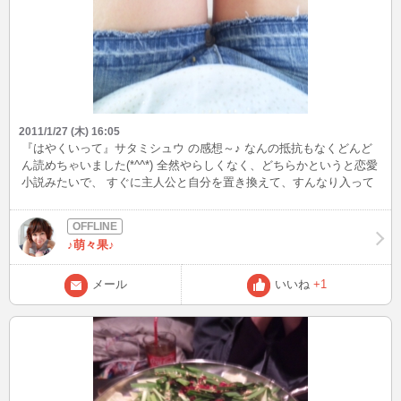
2011/1/27 (木) 16:05
『はやくいって』サタミシュウ の感想～♪ なんの抵抗もなくどんど
ん読めちゃいました(*^^*) 全然やらしくなく、どちらかというと恋愛
小説みたいで、 すぐに主人公と自分を置き換えて、すんなり入って
いけた(^.^) ＳＭって変なイメージがあったけど、そうでもないなっ
て思っちゃいました♪ 私はどちらかというとＭかな(／▽＼)♪
♪萌々果♪
メール
いいね
+1