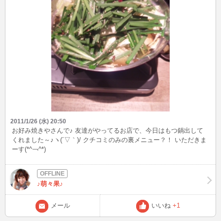
2011/1/26 (水) 20:50
お好み焼きやさんで♪ 友達がやってるお店で、今日はもつ鍋出して
くれました～♪ヽ(´▽｀)/ クチコミのみの裏メニュー？！ いただきま
ーす(*^￢^*)
♪萌々果♪
メール
いいね
+1