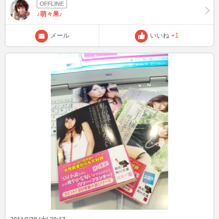
♪萌々果♪
メール
いいね
+1