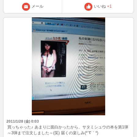
メール
いいね
+1
2011/1/28 (金) 0:03
買っちゃった♪ あまりに面白かったから、サタミシュウの本を第1弾
～3弾まで注文しました～(笑) 届くの楽しみ(*´∇｀*)