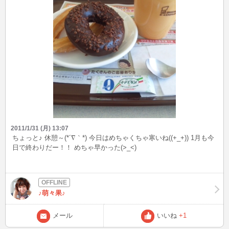
2011/1/31 (月) 13:07
ちょっと♪ 休憩～(*´∇｀*) 今日はめちゃくちゃ寒いね((+_+)) 1月も今
日で終わりだー！！ めちゃ早かった(>_<)
♪萌々果♪
メール
いいね
+1