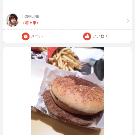
♪萌々果♪
メール
いいね
+1