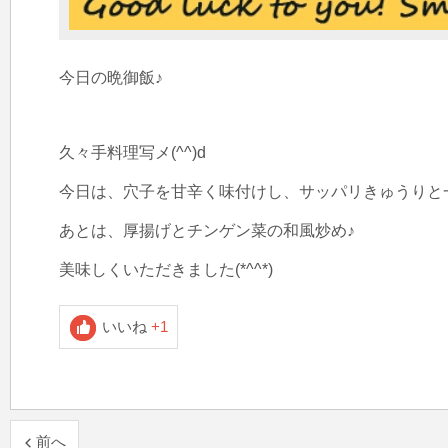
今日の晩御飯♪

久々手料理写メ(^^)d

今日は、穴子を甘辛く味付けし、サッパリきゅうりと一
あとは、厚揚げとチンゲン菜の和風炒め♪

美味しくいただきました(*^^*)
いいね
+1
前へ