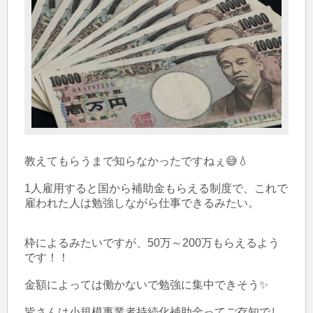
教えてもらうまで知らなかったですねぇ😅💧

1人雇用すると国から補助金もらえる制度で、これで
雇われた人は勉強しながら仕事できるみたい。

枠によるみたいですが、50万～200万もらえるよう
です！！

金額によっては働かないで勉強に集中できそう✨

皆さんは小規模事業者持続化補助金ってご存知でし