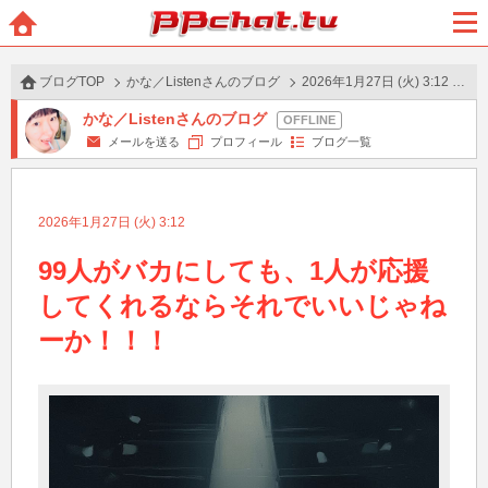
BBchatTV
ホー
メニ
ム
ュー
ブログTOP
かな／Listenさんのブログ
2026年1月27日 (火) 3:12 の投稿
かな／Listenさんのブログ
メールを送る
プロフィール
ブログ一覧
2026年1月27日 (火) 3:12
99人がバカにしても、1人が応援
してくれるならそれでいいじゃね
ーか！！！