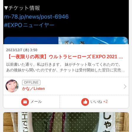
2023/12/7 (木) 3:50
【一夜限りの再演】ウルトラヒーローズ EXPO 2021 行きます？？
以前書いた通り、私は行きます。 妹がチケット取ってくれたので。
あの後妹から聞いたのですが、チケットは受付開始した翌日に完売。
まず、ウルトラサブスクのプレミアムプラン(21,780円/年)入ってない
と取れない。 プレミアムプランのイベントチケット最速先行権利に
より、速攻で完売したようだ。 ウルトラマンZはニュージェネレーシ
かな／Listen
ョンヒーローズの中で1番人気と聞いてたけど…。 ハルキの一途さや
Zさんの個性的なキャラを始め、ストレイジのメンバーは仲良さそう
メール
いいね
+2
(*^-^*) 隊長がオーブの時より生き生きとしてるし、最終回のバコさん
は胸アツ…！ １番人気なのも、納得いきますね♪ ちなみに当時は配信
だったらしい、コロナ渦で集まっちゃいけなかったからねぇ。 私は
見なかったのですが、皆さんは当時の配信見ました？？？ 次は
12/7(木)22時半頃～ 今年も大いに笑って過ごしましょうね☆彡