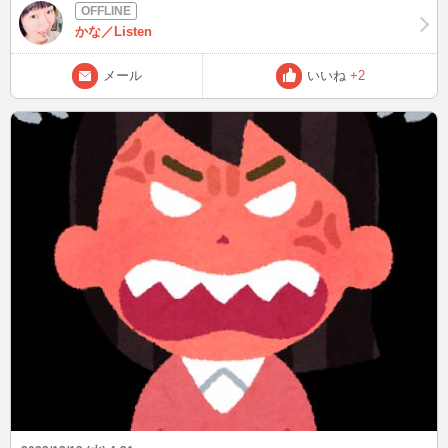
ました。 そのおかげで、野良猫時代からご飯くれるお家と認識。 野
薔薇 55. 好きなブログは？ note 56. 好きな香水は？ 無し 57. 好き
良猫はご飯あげるとよその庭で排泄し、近所迷惑に繋がるから 「こ
なチャンネルは？ エガちゃんねる EGA-CHANNEL 58. 好きなゆる
かな／Listen
のままは良くないよね…いつかは責任取らなきゃなぁ…」 と、保護
キャラは？ ふなっしー 59. 好きな人は？ エガちゃんと同い年の人
する1～2ヶ月前からぼやいてた。 あの時は何の準備もせず保護した
60. 好きなアイスのフレーバーは？ 抹茶 61. 好きなおでんの具材
メール
いいね
+2
ので、その後1週間ほど大変でしたが…。 皆さんは、猫保護したこと
は？ 餅巾着 62. 好きなシャンプーは？ 無印良品 ダメージケア
ありますか？？ 次は12/15(金)22時半頃～ 落ち着くことのできない時
63. 好きなせっけんは？ シャボン玉浴用 64. 好きなアクセサリー
季ですが、無理のないようお過ごしください。
は？ ブライダルネックレス 65. 好きなヒーローは？ ウルトラマン
Z 66. 好きなアニメは？ 美少女戦士セーラームーン(旧作) 67. 好きな
場所は？ 行きつけのBar 68. 好きなプリ機は？ 無し 69. 好きなＡ
ＫＢのメンバーは？ 成田梨紗 70. 好きなエピソードは？ 無印第35
話「よみがえる過去！うさぎと衛の過去」タキシード仮面が敵にさら
われてグズついてるセーラームーンにビンタするセーラーマーズ 71.
好きなドラえもんの道具は？ 人生やりなおし機 72. 好きなポケモン
は？ スイクン 73. 好きなＣＭは？ 十万石まんじゅう 74. 好きな虫
は？ 蝶々 75. 好きな携帯の機種は？ povo 76. 好きな犬の種類
は？ プードル系 77. 好きな猫の種類は？ 黒猫 78. 好きな鳥は？
文鳥 79. 好きな和菓子は？ 桜餅 80. 好きな鍋は？ 辛い系の鍋 81.
好きなジブリ映画は？ もののけ姫 82. 好きなディズニー映画は？
トイ・ストーリー 83. 好きなアスリート選手は？ 浅田真央 84. 好き
なアイドルは？ 無し 85. 好きな家族は？ うちの黒猫 86. 好きなボ
ードゲームは？ 人生ゲーム 87. 好きな景色は？ 海 88. 好きな乗り
物は？ 電車 89. 好きな車は？ 無し 90. 好きなインテリアは？ ア
ロマランプ 91. 好きなコンビニは？ セブンイレブン 92. 好きな
弁当は？ ほっともっと 93. 好きな寿司のネタは？ 中トロ 94. 好き