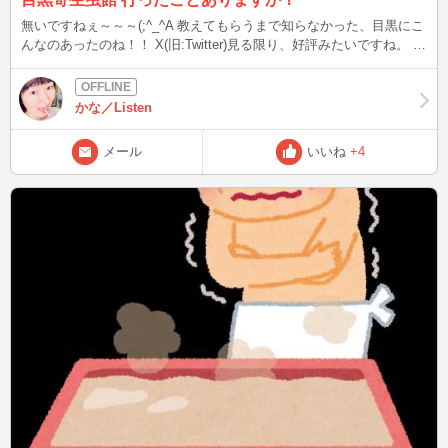
無いですねぇ～～～(;^_^A 教えてもらうまで知らなかった、目黒にこ
んなのあったのね！！ X(旧:Twitter)見る限り、好評みたいですね。 入
場無料だけあって休日はにぎわってるみたいだし、中には寄生虫館デ
ートに憧れを抱いてる方も…！ もし皆さんが異性からデートに誘わ
れた際、目黒寄生虫館に行くのはあり？？ それとも無し？？ この後
かな／Listen
22時45分頃～ 空気が乾燥しています、のどを痛めないようご用心く
ださい。
メール
いいね
+4