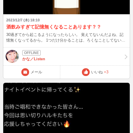
2023/12/7 (木) 18:10
酒飲みすぎて記憶無くなることあります？？
30過ぎてから起こるようになったらしい。 覚えてないんだよね、記
憶無くなってるから。 1つだけ分かることは、ろくなことしてない
www 目撃者によると、私は飲み過ぎて記憶無くすと急に服を脱ぎ散
らかすようだ。 挙句泣き上戸になるらしい。 服を脱ぎ散らかしたこ
とは全く覚えてないんですが…。 皆さんは酒飲み過ぎて記憶無くす
かな／Listen
と、どうなりますか？ 次は12/9(土)23時頃～ 寒い日が続きますが、ど
うぞお健やかにお過ごしください。
メール
いいね
+3