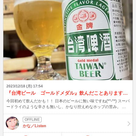
は1日で1時間40分繋がることですが…。 皆さんは、どんな使い方し
てますか？？ 次は12/19(火)22時半頃～ 大変な時期ではありますが、
良い2023年にしましょう！！
2023/12/18 (月) 17:54
『台湾ビール ゴールドメダル』飲んだことありますか？？
今回初めて飲んだかも！！ 日本のビールに無い味ですね(*^-^*) スーパ
ードライのような辛さも無いし、かなり控えめなホップの苦み。 ジ
ュースのような甘みを感じるので、スイスイ飲めちゃいます！！ ア
ルコール度数も5%と普通のビールと一緒ですが…。 皆さんは台湾ビ
ール ゴールドメダル飲んだことありますか？ この後、23時15分頃～
かな／Listen
時節柄、体調を崩されないようようご自愛ください。