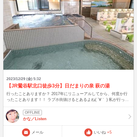
2023/12/29 (金) 5:32
【JR鶯谷駅北口徒歩3分】日だまりの泉 萩の湯
行ったことありますか？ 2017年にリニューアルしてから、何度か行
ったことあります！！ ラブホ街抜けるとあるよね( ´∀｀ ) 私が行って
た当時は480円ですが、ホームページ確認したら520円に(;^_^A それ
でも行く価値ある大人気銭湯ですが… 皆さんは日だまりの泉 萩の湯
行ったことありますか？ 次は12/29(金)22時半頃～ 1年の疲れを、温
かな／Listen
泉か銭湯で癒してくださいね♪
メール
いいね
+5