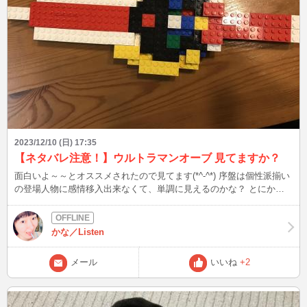
2023/12/10 (日) 17:35
【ネタバレ注意！】ウルトラマンオーブ 見てますか？
面白いよ～～とオススメされたので見てます(*^-^*) 序盤は個性派揃い
の登場人物に感情移入出来なくて、単調に見えるのかな？ とにかく
メインヒロインがうるさいし、よくさらわれるからあまり好きじゃな
いですが、メインヒロインのママが登場する中盤から面白くなります
ね ！！ 主役の秘密…と言うか過去に何があったか明かされる過程が
かな／Listen
「続き気になる！！」と興味を惹かれる(=ﾟωﾟ)ﾉ 過去作のウルトラマ
ンは正義=善、怪獣=悪でしたが、今作はどんな人にも光があれば闇も
メール
いいね
+2
ある。 その闇すら認めて受け入れると、本来の力に目覚める胸アツ
展開！！！ 何より人間臭い一面があるから、共感を得やすいのかな
ぁ…と思うのですが 皆さんはどう思いますか？？？ 次は12/10(日)23
時15分頃～ 心せわしい年の暮れ、お体にお気をつけてお過ごしくだ