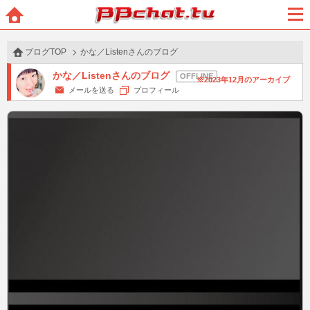
BBchatTV
ホー
メニ
ム
ュー
ブログTOP
かな／Listenさんのブログ
かな／Listenさんのブログ
2023年12月のアーカイブ
メールを送る
プロフィール