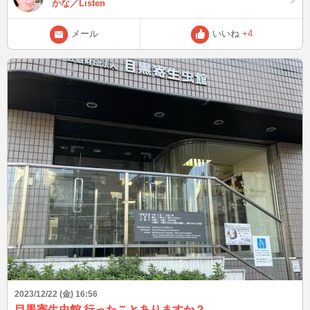
かな／Listen
が… 皆さんはYahoo!フリマ（旧PayPayフリマ）使う機会あります
か？ この後、21時45分頃〜 風邪が流行ってます、感染しないよう気
メール
いいね
+4
を付けてくださいね(;^_^A
2023/12/22 (金) 16:56
目黒寄生虫館 行ったことありますか？