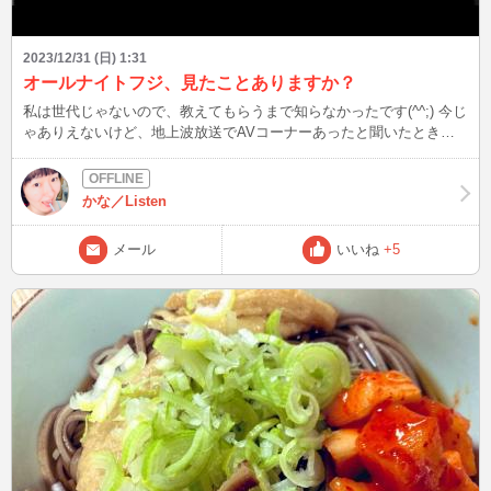
2023/12/31 (日) 1:31
オールナイトフジ、見たことありますか？
私は世代じゃないので、教えてもらうまで知らなかったです(^^;) 今じ
ゃありえないけど、地上波放送でAVコーナーあったと聞いたときは
衝撃でした！！ 番組内容で新たに教えてもらったのは、水車みたい
な車輪に刷毛を付けて回し、その上に女性がまたがること。 股に毛
先が当たる反応を放送してたのかと思うと…、当時の緩さには改めて
かな／Listen
驚かされます！！ リアル世代の方、↑見たことあります？？ 具体的に
どういう感じなのか非常に興味あるので、詳しい方是非教えてくださ
メール
いいね
+5
い♪ 次は12/31(日)22時15分頃～ いよいよ大晦日ですね、楽しい時間
をお過ごしください^_^