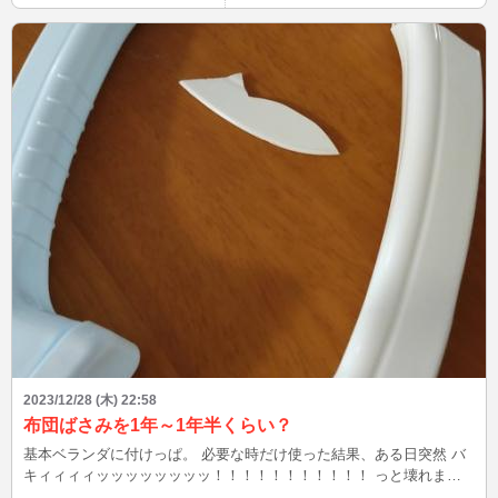
2023/12/28 (木) 22:58
布団ばさみを1年～1年半くらい？
基本ベランダに付けっぱ。 必要な時だけ使った結果、ある日突然 バ
キィィィィッッッッッッッッ！！！！！！！！！！！ っと壊れませ
ん？？ え、ウチだけ？？？ Daisoだから駄目なんかなぁ…？ 今のと