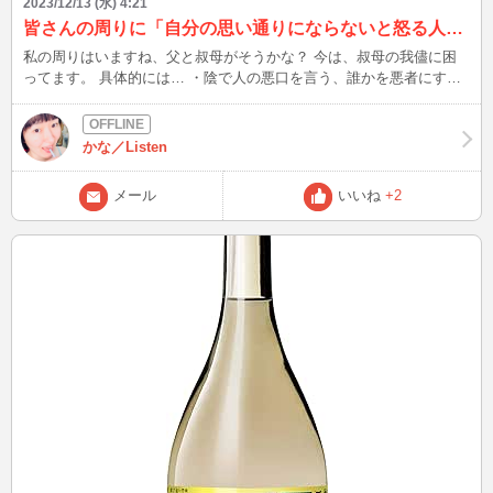
2023/12/13 (水) 4:21
な体の部位は？ 腰 95. 好きな曜日は？ 金曜日 96. 好きな作業
皆さんの周りに「自分の思い通りにならないと怒る人」はいますか？
は？ タイピング 97. 好きな音は？ 猫の鳴き声 98. 好きなアトラク
私の周りはいますね、父と叔母がそうかな？ 今は、叔母の我儘に困
ションは？ スプラッシュマウンテン 99. 好きな公園の遊具は？ 滑
ってます。 具体的には… ・陰で人の悪口を言う、誰かを悪者にする
り台 100. 好きなオペラ ファルスタッフ ここまで見てくれてありが
ことによって自分を正当化する →そのくせ自分の悪口や陰口言われ
とうございます（´∀｀*）ｳﾌﾌ 回答するのは大変でしたが、自分でも
るのを極端に嫌がる、その可能性がちょっとでもあると怒りだす ・
「そういえば、こういうの好きだったなぁ～」と振り返る良いきっか
人には謝罪を要求する癖に、自分の非は絶対認めないし謝らない →
けになったなぁ…。 なんか、非常に感慨深いです(´;ω;｀) 皆さんは、
かな／Listen
相手が誤りを正そうとしても、怒りで打ち消してなかったことにする
好きなもの100個書き出したことありますか？？ 中々大変ですし、手
・世界は自分中心で回ってる、自分の意見が絶対正しい、正論言うの
間暇かかりますが…。 新たな自分を発見できるかもしれないので、
メール
いいね
+2
が正しいと勘違いしてる ・怒ってプレッシャーかければ相手が委縮
もし時間あればやってみる事をお勧めします！！ 次は12/16(土)22時
するから、それでコントロールできると思い込んでる →「犬の調
半頃～ 急に冷え込むようですので、しっかり防寒してくださいね♪
教」と同じ要領でやるので、それが「人間の教育」だと勘違いしてる
→それで泣いて帰ったピアノの生徒は何百人もいる、ただし本人は全
く覚えてない ・外面と建前だけ良くて、本音の落差が酷い ・文句と
愚痴が多くて感謝が無い ・見栄を張る完璧主義 →他人にも完璧を要
求する、特に家族に対しては酷い ・プライドが高く上から目線 皆さ
んは↑みたいな人と何かやる機会ってあります？？ 実は来年の発表会
一緒にやる予定ですが、これを最後に辞めようと検討してます。(発
表会は別の団体、もしくは知り合いのところ行けばいくらでも出来る
ので) これにはそれなりに理由があって、叔母が自分の生徒と結託し
て私の悪口を陰で言ってることがまず１点。 あとは、母に対する言
動が酷いからですね。 「あんたの子供は誰一人まともに育ってな
い」 「あなたが奏に非常識な教育するから、奏が非常識なことする