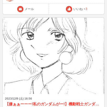
は、心当たりありますか？？ 次は12/10(日)22時半頃～ 年末に向け
て、楽しい計画立ててくださいね^^
メール
いいね
+3
2023/12/9 (土) 16:56
【嫌ぁぁーーー!私のガンダムがー!】機動戦士ガンダム0083 STARDUST MEMORY