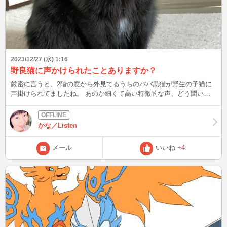
2023/12/27 (水) 1:16
野良猫に声かけられたことありますか？
厳密に言うと、2階の窓から外見てるうちのパパ黒猫が野生の子猫に
声掛けられてましたね。 あのか細くて高い特徴的な声、どう聞いて
も仔猫でした。 辺りは既に暗かったので、色は分かりにくかったで
すが…。 まあ恐らく黒猫でしょう。 外は凄く寒いから、ウチ入れて
欲しかったのかなぁ？？？ 皆さんは、野良猫に声掛けられたことあ
かな／Listen
りますか？ 次は12/27(水)22時半頃～ 年の瀬も迫り何かとご多用のこ
とと存じますが、体調を崩されませんようご留意ください☆彡
メール
いいね
+4