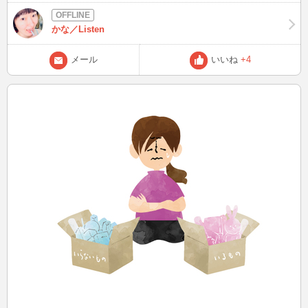
ころ2本買い直したのですが、皆さんのお家にある布団ばさみはどれ
くらい持ちますか？？ この後2時頃～ 何かと心せわしい日々をお過ご
かな／Listen
しのことと存じます、残りわずかの今年を大切に過ごしましょう(^_-)-
☆
メール
いいね
+4