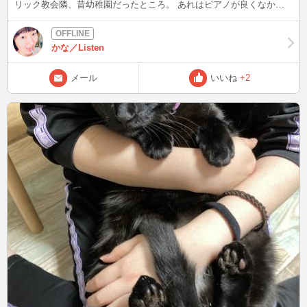
リック教会隣、昔幼稚園だったところ。 あれはピアノが良くなかっ
たね(;^_^A 音響の環境も良いとは言えなかった、多目的ホールだから
しょうがないけど。 2件目は旧東京音楽学校奏楽堂。 声楽の先生が出
るので、見てきました。 流石わが師、ある意味1番凄かった。 相変わ
かな／Listen
らず思い付きで伴奏者に我儘言って、振り回したんだろうなぁ～
(;^_^A そして、どんどんテンポが遅くなる癖も健在。 あそこまで伴
メール
いいね
+2
奏者振り回す歌手も中々いないぞ！！！ とは言え、72歳になっても
舞台に立つことは凄いし、何よりドイツ語の発音は流石だ。 あの中
ではトップクラスの語彙力でしたが… 皆さんは声楽(歌曲、オペラ等)
の演奏会、聞きに行ったことありますか？？ 次は12/18(月)22時半頃
～ 急に冷え込みましたね、風邪引かないよう気を付けてください
(^o^) 【おまけ】その他感じたこと、反面教師など、以下箇条書き ・
幼女(5歳)のバイオリンは、一生懸命頑張ってて可愛いかったから良
し！ →幼女の特権最強！何やっても許される ・歌手が一生懸命歌っ
たからと言って、聴衆の心に響くと思ったら大間違い →一生懸命歌
ってるのはよく分かった、許されるのは子供まで →歌い過ぎが原
因、真面目な人ほど陥り勝ち ・門下生の癖が大体一緒 →門下生が先
生の表面的な悪い癖をコピーしている →この先生もかなり悪い癖の
持ち主だろう →手を前に組んで、鼻から息吸いなさいと叩き込まれ
たんだろう。それは歌の内容と関係ないので、気になって聞くのに集
中できない ・今回聞いた歌手、殆ど筋肉不足 →横隔膜と体幹トレー
ニングしてないから、喉声に頼らざるを得ない状況になる →舌が上
がって奥に引っ込っこむ、1番最悪な歌のポジション →舌が邪魔して
るから、外国語の発音が発音が全部カタカナに聞こえる ・なんてつ