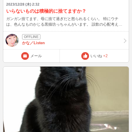
2023/12/28 (木) 2:32
いらないものは積極的に捨てますか？
ガンガン捨てます、母に捨て過ぎだと怒られるくらい。 特にウチ
は、色んなものかじる黒猫坊っちゃんがいます。 誤飲の心配考える
と、ものは無い方が良い。(好奇心旺盛で何事にも興味持つのは良い
コトですが オペラスコアや卒業証書など、本当に大切なものは捨て
ないですよ！！ ちなみにものが溢れてると、知らず知らずのうちに
かな／Listen
ストレスらしい↓ 参考資料 https://www.youtube.com/watch?
v=ZXz1eM4oGfU&t=2079s 私は↑見て、今までより断捨離に力入れよ
メール
いいね
+2
うと思ったのですが…。 断捨離好きな方いますかね？？ 次は
12/29(金)深夜1時頃～ 今日は声楽のレッスンがあるので、もしかした
ら遅れるかも。 その時は、改めて更新します。