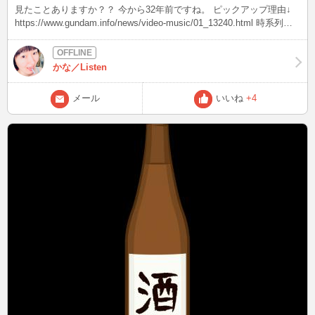
見たことありますか？？ 今から32年前ですね。 ピックアップ理由↓
https://www.gundam.info/news/video-music/01_13240.html 時系列は
ファースト(宇宙世紀0079年) 本作(宇宙世紀0083年) Z(宇宙世紀0087
年) ア・バオア・クー防衛戦中にキシリアがギレンを射殺～ティター
ンズ発祥までの話。 非会員でも第1話無料で見れます！
かな／Listen
https://www.nicovideo.jp/watch/so43086797 何と言ってもガンダム史
上3大悪女筆頭、ニナ・パープルトンに対するコメントwww ここまで
メール
いいね
+4
ボロクソだと一周回って面白い(笑) それもそのはず、終盤で身勝手極
まりないムーブを見せるんですよ。 あまりの自己中っぷりに、 『キ
ースはその女ぁゲルググで踏めよ！！』 と叫んだ視聴者もいたくら
い。 でもそのまま踏んだら、キースの嫁も巻き添えだけどね(⌒-⌒; )
今見ても面白いから、これを機にプレミアム会員になるか検討中です
が…。 皆さまなら、ニコニコ動画のプレミアム会員(¥550/月)なりま
すか？ この後、21時50分頃～ あわただしい年の暮れ、どうぞお健や
かにお過ごしください(^o^)