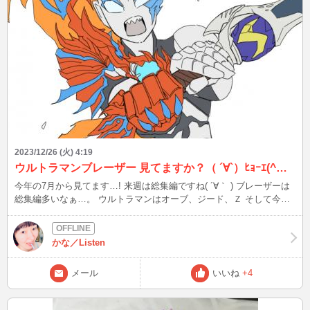
2023/12/26 (火) 4:19
ウルトラマンブレーザー 見てますか？（ ´∀`）ﾋｮｰｴ(^ω^≡^ω^) おっおっ( ﾟдﾟ)ﾌﾞﾚｰｻﾞｰ‼
今年の7月から見てます…! 来週は総集編ですね( ´∀｀ ) ブレーザーは
総集編多いなぁ…。 ウルトラマンはオーブ、ジード、Ｚ そして今作
のブレーザーしか見てないわけですが、ほぼウルトラマン初心者と言
っていい私が見ても面白いですよ！！ 特にジードの主役、濱田龍臣
さんは母が気に入ってます(笑) 濱田龍臣さんは前作の朝ドラ「らんま
かな／Listen
ん」に出演されてたのと、 『ウルトラマンゼロ THE MOVIE 超決戦!
ベリアル銀河帝国』に子役として出演してた浜田さん見て「可愛
メール
いいね
+4
い！！！」と言ってましたが…。 皆さんは、ウルトラシリーズ見た
ことありますか？？ 次は12/26(火)22時半頃～ 今年も余日わずかとな
りました。どうぞよいお年をお迎えください。