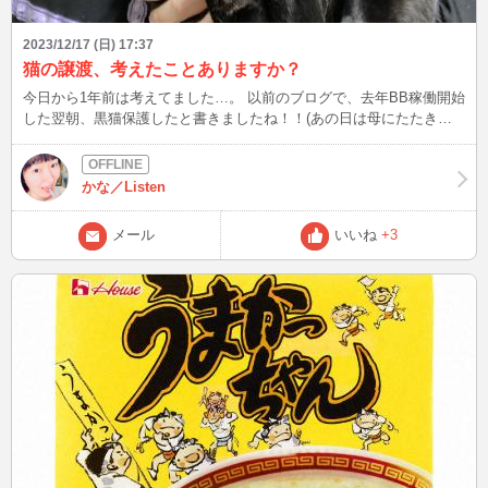
まらない演奏会だろうと思ってしまった →ここまで心に響かない演
奏できるのも、逆にすげえ →原因は歌い方が常に一緒だから、ひた
2023/12/17 (日) 17:37
すらお経聞かされてるイメージが1番近い →対策は言葉のアクセント
猫の譲渡、考えたことありますか？
と伴奏を把握する事、常に大きい風船を受け渡しするイメージ →そ
今日から1年前は考えてました…。 以前のブログで、去年BB稼働開始
もそも、全部歌ってはいけない ・流石わが師、自由過ぎてジェット
した翌朝、黒猫保護したと書きましたね！！(あの日は母にたたき起
コースターだった(シューマンどっか行った) →言いたいことは分かっ
こされましたね、眠たい体を無理やり起こしました) 実はその3日後、
たんだけど、伴奏者振り回しすぎ。あれは伴奏泣かせ。 →いつもの
もう1匹保護したんです。 それが写真の息子黒猫ですね。 1匹は覚悟
思い付きで伴奏者に我儘言ったんだろうな…と想像ついてしまった
してましたが、もう1匹はマジで予想外だった。 母曰くちゅ～る使っ
(;^_^A ・聴衆の反応を見る限り、曲の解説はそこまで重要じゃない
かな／Listen
て、20分粘ったそうな。 あの日は最初保護した子を、初めて動物病
→聴衆のニーズはそこじゃない →レチタティーヴォと言われても、
院に連れて行った日でした。 病院から帰ってきた黒猫のお世話中
聴衆は分からないだろう →表面的な説明するくらいなら、もっと別
メール
いいね
+3
に、突如母から呼び出し。 ずいぶん急かすなぁ…、お世話の途中だ
のことすると良くなる ・息過ぎすぎ →最後まで息吐けてない、吐き
けど何だろう？？？ と玄関に向かったら、なんともう1匹の黒猫
切ってないからどんどん苦しくなる →息を吐き切ることに意識する
が！！ 「えっ！！？？」 バタバタバタバタ！！！！！！！ 驚いた声
とかなり良くなると思う →歌おうと思い過ぎちゃうんだろう
にびっくりして大パニック、家中走り回りました。 向こうからした
ら、騙されてお家に閉じ込められたと思ったのでしょう。 最終的に
は中型犬用のケージに入り、おとなしくしてくれました。 当時2匹は
考えてなかったので、後から保護した息子猫は譲渡会出そうと話して
ました。 推定7～8ヶ月と若いし、見た目もスラっとして野良猫とは
思えないほど綺麗。 傷一つ無いから貰い手が出てくるだろうと。 妹
「ダメ、一緒に成長するの」 私「おまぇぇ！！！誰が世話すると思
ってんだ！！！！」 妹「かなちゃん、ｶﾅﾁｬﾝｶﾜｲｰ(棒読み)」 心にもな
いこと言うほど反対するのがいたので、結局一緒に暮らすことになり