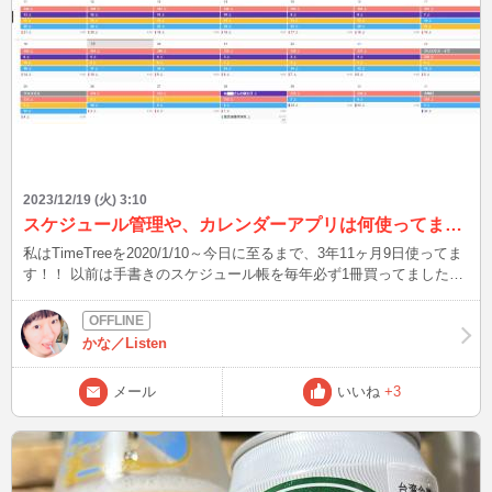
2023/12/19 (火) 3:10
スケジュール管理や、カレンダーアプリは何使ってますか？？
私はTimeTreeを2020/1/10～今日に至るまで、3年11ヶ月9日使ってま
す！！ 以前は手書きのスケジュール帳を毎年必ず1冊買ってました
が、アプリに変更してから買わなくなりました。 皆さんは、スケジ
ュール帳買う派ですか？？ 写真見て分かる通り、やたら数字が多い
スケジュールですね(笑) これには理由があります、例えば… 紫は自主
かな／Listen
企画までの残り日数→残り5日だから、参加予定者に確認メール送ろ
う 黄色は次回レッスンまでの残り日数→残り9日、今のペースはまず
メール
いいね
+3
いから練習のスピード上げなきゃ 水色はウルトラマンZ、1夜限りの
再演→残り17日だから時間見つけて、ウルトラマンオーブ THE
ORIGIN SAGA見て予習しよう など、残り日数を把握すると、やるこ
とが明確になります。 ちなみにチャットも使ってて、仮に1ヶ月
3000ptsで毎日やる場合 3000pt÷30日=100pt 100-60=40なので、目標