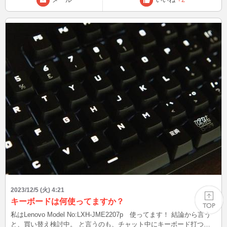
物1回で済むし、何よりみずほ銀行と共同のイオン銀行ATMは、銀行
行かなくて良いので助かってます♪ そういう理由で私はセリアよく行
きますが…。 皆さんは、どこの100均行く機会が多いですか？ この
後、21時頃～ カレンダーも残り1枚になりましたね、やり残しのない
2023年にしましょう☆
2023/12/5 (火) 4:21
キーボードは何使ってますか？
私はLenovo Model No:LXH-JME2207p 使ってます！ 結論から言う
と、買い替え検討中。 と言うのも、チャット中にキーボード打つと
PAGE TOP