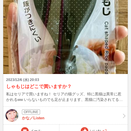
2023/12/6 (水) 20:03
しゃもじはどこで買いますか？
私はセリアで買いますね！ セリアの猫グッズ、特に黒猫は異常に惹
かれるww いらないものでも足が止まります、黒猫に汚染されてるの
かしら？ セリアにはかなりお世話になってます^^ 一応近くに品揃え
の良いダイソーあるけど、徒歩や自転車の場合は長～～～い橋を渡る
必要があって…。 橋渡った後も信号多いから、ちょっと行きづらい
かな／Listen
(￣▽￣;) いつも行くところは1Fダイエー、2Fはセリアのほかに日用
品、医薬品、化粧品、文具、寝具、ペット用品などなど！！ お買い
メール
いいね
+2