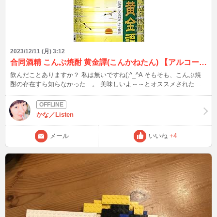
んだ！」 みたいなこと言ったらしいんですよ。 恐らく本人を問い詰
めても 「そんなこと言ってない！」もしくは「貴女が間違ってるか
らでしょ！！！」 の一点張りになるでしょう。 親族と音楽できるの
は幸せな事かもしれませんが、ここまで身勝手だと無理ですね。 悪
いけど付き合いきれない。 可哀想だけど、心を鬼にして突き放すし
かないのかなぁ…？？？ と考えてますが、皆さんはどう思います
2023/12/11 (月) 3:12
か？ 次は12/13(水)22時半頃～ 時節柄、体調を崩されないようようご
合同酒精 こんぶ焼酎 黄金譚(こんかねたん) 【アルコール度数20度 720ml】
自愛ください。
飲んだことありますか？ 私は無いですね(;^_^A そもそも、こんぶ焼
酎の存在すら知らなかった…。 美味しいよ～～とオススメされたの
で、アマゾンでポチッ！！ お酒切れたので、思い切って購入♪ まだ飲
んでないので、味は分からないですが…。 みなさんはこんぶ焼酎 黄
金譚 飲んだことありますか？？ 次は12/11(月)22時半頃～ 足が冷えま
かな／Listen
すねぇ～～、冷え性にはお気を付け下さい☆彡
メール
いいね
+4