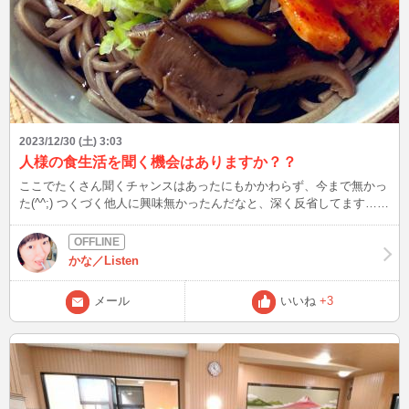
2023/12/30 (土) 3:03
人様の食生活を聞く機会はありますか？？
ここでたくさん聞くチャンスはあったにもかかわらず、今まで無かっ
た(^^;) つくづく他人に興味無かったんだなと、深く反省してます…。
他人の食生活に興味持ったのは、食事記録付けるようになってか
ら！！ 食事は普通に生きてれば誰でも取るから、共通の話題として
盛り上がりやすいのに…。 ほんと盲点でした💧 食事記録の力ってす
かな／Listen
げぇ、マジで付ける価値ある（●＾o＾●） 実際聞いてみた感想は、自
分には無い発想だから新鮮で斬新！！ そういう食生活もあるんだな
メール
いいね
+3
ぁ～～～と興味持てるし、何より新たな一面が見れて楽しい☆彡 こ
れを機に、皆様の食生活を聞いてみたい♪ 特にこれから時期は正月の
定番、おせち料理！！！ ご当地食材はあまり知らないので、興味あ
ります☆彡 教えても良いよという方、是非(#^^#) 次は12/30(土)21時
50分頃～ 今年も余日わずかとなりました、くれぐれもお体にご留意
ください◎