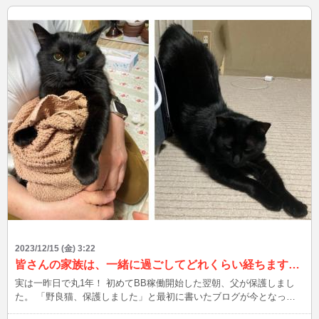
は？ ソフト麵 10. 好きな教科は？ 音楽 11. 好きな服装は？ ジャ
ージ 12. 好きな野菜は？ 玉ねぎ 13. 好きな数字は？ 1 14. 好きな
ことわざは？ 一念天に通ず 15. 好きな季節は？ 夏 16. 好きな天気
は？ 雨 17. 好きなテレビ番組は？ 探偵ナイトスクープ 18. 好きな
歌手は？ ビルギット・ニルソン 19. 好きな料理は？ 冷汁うどん
20. 好きな国は？ フランス 21. 好きな漢字は？ 変 22. 好きな曲
は？ 主よ、人の望みの喜びよ(JSバッハ) 23. 好きな芸能人は？ 狩
野英孝 24. 好きな都道府県は？ 東京 25. 好きな街は？ 池袋 26. 好
きな俳優は？ 松重豊 27. 好きな映画は？ ザ・スーパーマリオブラ
ザーズ・ムービー 28. 好きな時間帯は？ 夜 29. 好きな休日の過ごし
方は？ 寝る 30. 好きな本は？ オペラのヴォーカルスコア 31. 好き
なキャラクターは？ 戦神丸(魔神英雄伝ワタル) 32. 好きなゲーム
は？ クロノ・トリガー 33. 好きなマークは？ スペード 34. 好きな
柄は？ 猫柄 35. 好きなサイトは？ google 36. 好きなスナック菓
子は？ エアリアル 37. 好きな異性のタイプは？ 包容力ある人 38.
好きな顔のパーツは？ 目 39. 好きなブランドは？ snidel 40. 好き
なドリンクは？ 緑茶 41. 好きな企業は？ ベーレンライター 42. 好
きなアプリは？ safari 43. 好きな洋菓子は？ プリン 44. 好きなモ
2023/12/15 (金) 3:22
デルは？ ローラ 45. 好きな芸人は？ 江頭2:50 46. 好きな気候
皆さんの家族は、一緒に過ごしてどれくらい経ちますか？
は？ 20℃ 47. 好きな花は？ ゼラニウム 48. 好きな店は？ ダイエ
実は一昨日で丸1年！ 初めてBB稼働開始した翌朝、父が保護しまし
ー 49. 好きな仕草は？ さり気なくエスコートしてくれる 50. 好きな
た。 「野良猫、保護しました」と最初に書いたブログが今となって
家事は？ 掃除 51. 好きな感情は？ 楽しい 52. 好きなドラマは？
は懐かしいですねぇ～(●´ω｀●) 前提として、母が半年かけて餌付けし
孤独のグルメ 53. 好きなアウトドアは？ 温泉 54. 好きな匂いは？