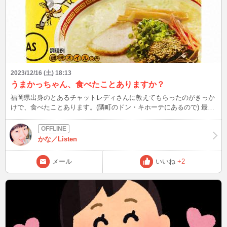
ましたが…。 皆さんは、猫の譲渡したことありますか？ 次は
12/17(日)23時半頃～ 今年もおしせまってまいりましたが、健康には
十分にご留意ください⭐︎
2023/12/16 (土) 18:13
うまかっちゃん、食べたことありますか？
福岡県出身のとあるチャットレディさんに教えてもらったのがきっか
けで、食べたことあります。(隣町のドン・キホーテにあるので) 最初
に申し上げます。 うまかっちゃん大好きな皆さん、ごめんなさ
い！！！！！！！！！！！！！！！！ うまかっちゃん大好きな人
は、ブラウザバックをお勧めします。 大丈夫な方は、自己責任でお
かな／Listen
進みください。 結論から言うと、 「うわっ！！あんんんんんまΣ(･
ω･ﾉ)ﾉ！」 と箸が止まるくらい、甘くて苦手(;´Д｀) 辛うじてからし高
メール
いいね
+2
菜風味は食べられたけど、定番のうまかっちゃんは甘すぎて無理。
ちなみに家族にも食べてもらいましたが、甘すぎてリピートは厳しい
と言ってました。 関東勢は私含め、九州の甘い味に慣れてないだけ
かと💦 とは言え、九州の人好きな人多いですよね（´∀｀*）ｳﾌﾌ 教え
てくれたチャットレディさんは、世の中のどんな美味いラーメン屋よ
り、うまかっちゃんには勝てない！！！！ うまかっちゃん至高と言
ってましたね（●＾o＾●） もはや信者と言っても良いくらい、うまか