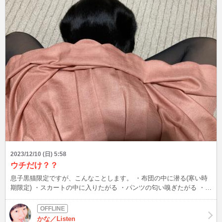
さい☆彡
2023/12/10 (日) 5:58
ウチだけ？？
息子黒猫限定ですが、こんなことします。 ・布団の中に潜る(寒い時
期限定) ・スカートの中に入りたがる ・パンツの匂い嗅ぎたがる ・脱
いだ服や下着は上に乗る、潜る、かじる ・新しい服は必ずチェック
→新品特有の匂いが気に入らない場合は、自分の匂いを付け直すため
に舐める。過去に1着びしょびしょになったことがあります 皆さん
かな／Listen