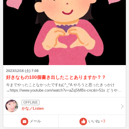
っちゃん大好きでしたが…。 皆さんは、うまかっちゃん好きです
か？？ 次は12/17(日)23時半頃～ 予定がかなり詰まってます、もし遅
刻したらすみません(´;ω;｀)
2023/12/16 (土) 7:08
好きなもの100個書き出したことありますか？？
今までやったことなかったですね(;^_^A やろうと思ったきっかけ
→https://www.youtube.com/watch?v=aZqSMBs-cnc&t=51s どうやら
自己紹介に最適みたい！！ プロフィールに長文は向いてないですか
らね…。 ノリで書き出すと回答が重複するかもしれないので、テン
プレート使って回答します♪ 参考資料→https://100mon.jp/q/3897 1.
かな／Listen
好きな食べ物は？ 味噌汁 2. 好きな色は？ 桃色 3. 好きな動物
は？ 猫 4. 好きなスポーツは？ マラソン 5. 好きな漫画は？ 地獄
メール
いいね
+3
先生ぬ～べ～ 6. 好きな果物は？ 桃 7. 好きな雑誌は？ ねこのきも
ち 8. 好きな家の中の場所は？ 風呂場 9. 好きな給食のメニュー