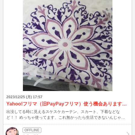
2023/12/25 (月) 17:57
Yahoo!フリマ（旧PayPayフリマ）使う機会ありますか？
出没してる時に見えるスケスケカーテン、スカート、下着などな
ど！！ めっちゃ使ってます、これ無かったら生活できないんじゃな
いかなぁ…？ ってくらいお世話になってます。 特に衣類関連はそう
かも(*^^*) 試着出来ないデメリットはあるけど、300円～入手でき
る！！ 万が一失敗しても、300円なら許容範囲かなぁと思ってます