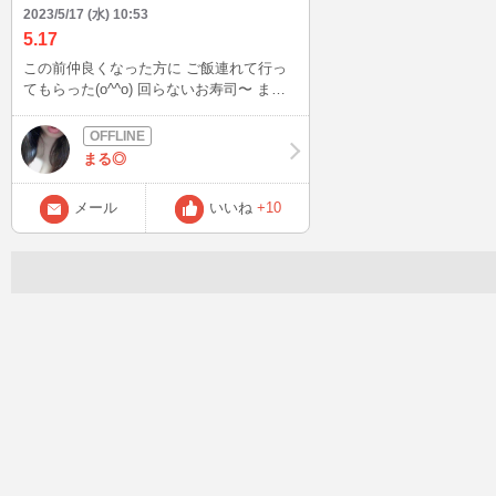
2023/5/17 (水) 10:53
5.17
この前仲良くなった方に ご飯連れて行っ
てもらった(o^^o) 回らないお寿司〜 また
太っちゃう(´；ω；`)w 今日の仕事も頑張
る！
まる◎
メール
いいね
+10