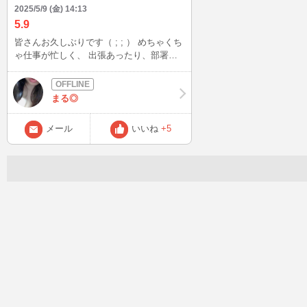
2025/5/9 (金) 14:13
5.9
皆さんお久しぶりです（ ; ; ） めちゃくち
ゃ仕事が忙しく、 出張あったり、部署異
動があったり 死んでましたw 今日はぷら
ーとInしょうかw
まる◎
メール
いいね
+5