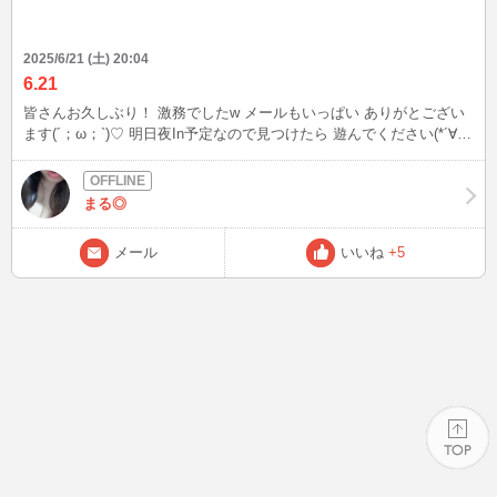
2025/6/21 (土) 20:04
6.21
皆さんお久しぶり！ 激務でしたw メールもいっぱい ありがとござい
ます(´；ω；`)♡ 明日夜In予定なので見つけたら 遊んでください(*´∀｀
*)
まる◎
メール
いいね
+5
PAGE TOP