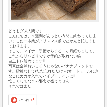
どうもダメ人間です

こんにちは、１週間があっという間に終わってしま
いましたー本業がクリスマス前でどかんと忙しくし
ております。

そして、マイナー手術からまる一ヶ月経ちまして、
これからリハビリですが予約が取れない笑

自主トレ始めてます!!

写真は全然おいしそうじゃないバナナブレッドで
す。砂糖なしで(ただ忘れただけｗ)オートミールにき
なこにカカオ入れてハイプロテインに!!

忙しくしてなきゃ邪念が祓えません!!

それではまた
いいね
+5