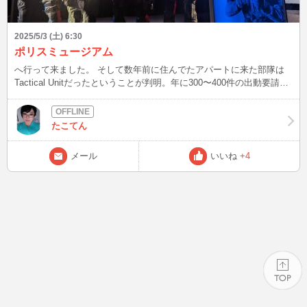
2025/5/3 (土) 6:30
ポリスミュージアム
へ行って来ました。 そして数年前に住んでたアパートに来た部隊は
Tactical Unitだったということが判明。年に300〜400件の出動要請が
あるらしく、私はそれを生で観たことは貴重な機会だったのかどうな
のか。 日本に行くので日本語ばかり見てたので英語を読むとやっぱ
頭が鍛えられますね笑 それではまたー
たこてん
メール
いいね
+4
PAGE TOP