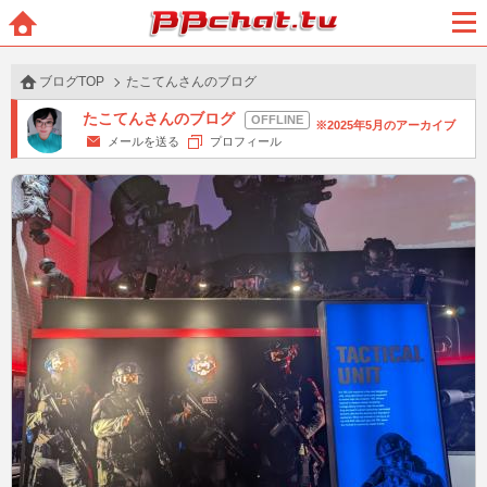
BBchatTV
ホー
メニ
ム
ュー
ブログTOP
たこてんさんのブログ
たこてんさんのブログ
2025年5月のアーカイブ
メールを送る
プロフィール