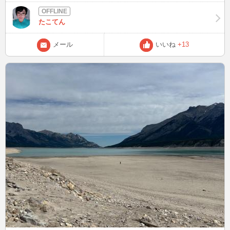
早朝から行ってきましたー貸し切りー!!湖の透明度を見てほしいけど
尻が出てしまってて載せられません笑 今週は日本のお祭りイベント
たこてん
でバイトです!! 金曜の夜はチャット来ますー それではまた
メール
いいね
+13