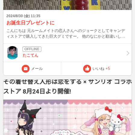
2024/8/30 (金) 11:35
お誕生日プレゼントに
こんにちは 元ルームメイトの恋人さんへのジョークとしてキャンデ
ィストアで購入してきた巨大グミですー。 他のなにかと勘違いした
人はメール下さい笑笑 色んな味(色違い)があって、悩んでこの味チェ
リーに決めましたよん 9月いっぱいはまた犬の預かりやさんになりま
す~今週末は連休だし天気もいいので犬連れてカヤック行けたらなと!!
たこてん
なので日曜日はチャットお休みします。 それではまたー
メール
いいね
+5