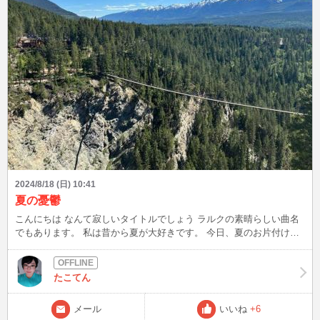
2024/8/18 (日) 10:41
夏の憂鬱
こんにちは なんて寂しいタイトルでしょう ラルクの素晴らしい曲名
でもあります。 私は昔から夏が大好きです。 今日、夏のお片付けを
済ませました~キャンプ用品、扇風機、サンダル諸々。 あーざみじ
い。 写真は今年初めて訪れた約129mの高さの吊り橋です。結構なス
リルで、行きはこれを渡り帰りはジップラインで帰ってくる素晴らし
たこてん
い経験になりました。また来年も行けたらいいなー それではまた
メール
いいね
+6