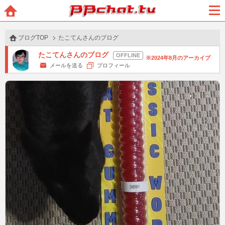
BBchatTV
ホー
メニ
ム
ュー
ブログTOP
たこてんさんのブログ
たこてんさんのブログ
2024年8月のアーカイブ
メールを送る
プロフィール