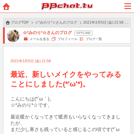
BBchatTV
ホー
メニ
ム
ュー
ブログTOP
☆*みのり*☆さんのブログ
2021年3月5日 (金) 21:58 の投稿
☆*みのり*☆さんのブログ
メールを送る
プロフィール
ブログ一覧
2021年3月5日 (金) 21:58
最近、新しいメイクをやってみる
ことにしました(*'ω'*)。
こんにちは(*´ω｀)。

☆*みのり*☆です。

最近暖かくなってきて暖房もいらなくなってきまし
たが、

まだ少し寒さも残っていると感じるこの頃です(*´ω