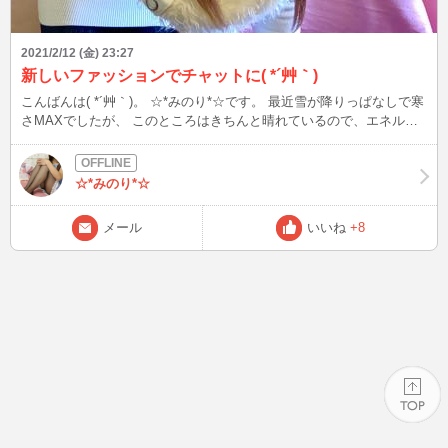
2021/2/12 (金) 23:27
新しいファッションでチャットに( *´艸｀)
こんばんは( *´艸｀)。 ☆*みのり*☆です。 最近雪が降りっぱなしで寒
さMAXでしたが、 このところはきちんと晴れているので、エネルギ
ーも戻ってきた感じです(*’ω’*)。 チャットでもうちょっと服のバリエ
ーションが欲しいなぁと思っていたのですが、 コーディネートに苦
戦していたタイトワンピみたいなお洋服を 黒のレギンスと合わせて
☆*みのり*☆
セクシーな感じで着こなすことに大成功(^_-)-☆!! 一見リッチでおしゃ
れに見えるけど、 オフショルダーで見せブラもでき、 全身ならボデ
メール
いいね
+8
ィラインがばっちり見えるので、 セクシーさもアピールできる感じ
になりました(*’’ω’’*)。 髪質のコンプレックスも気にすることなく、
下からも着られるのが嬉しいポイント( *´艸｀)。 バレンタインシーズ
ンは この白のセクシータイトワンピでチャットにインします(^^♪。
みなさま、ぜひ遊びに来てね(^_-)-☆。 ☆*みのり*☆
PAGE TOP