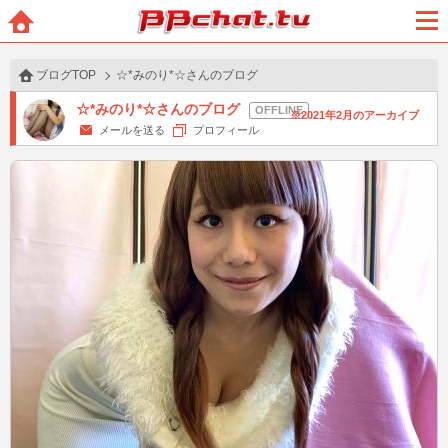
BBchatTV
ホー
メニ
ム
ュー
ブログTOP
☆*みのり*☆さんのブログ
☆*みのり*☆さんのブログ
2021年2月のアーカイブ
メールを送る
プロフィール