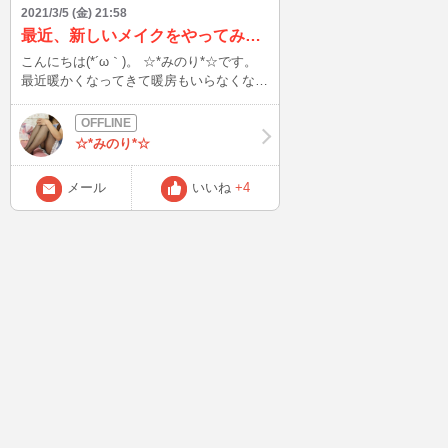
2021/3/5 (金) 21:58
最近、新しいメイクをやってみることにしました(*'ω'*)。
こんにちは(*´ω｀)。 ☆*みのり*☆です。
最近暖かくなってきて暖房もいらなくなっ
てきましたが、 まだ少し寒さも残ってい
ると感じるこの頃です(*´ω｀)。 このとこ
ろ、アイメイクを変えてみて いつもは縦
☆*みのり*☆
グラデーションだったけど、 最近は横グ
ラデーションをやってみています(^^♪。 縦
メール
いいね
+4
グラデーションだと黒のアイラインで隠れ
てしまうので、 横グラデーションにし
て、目のメイクがしっかり目立つようにし
てます(^^♪。 メイクにアレンジを加えた私
を チャットでぜひ見にきてね(^_-)-☆。 も
う3月ですが、 5，6，7日のゲリラ開放と
半額イベントは出演してますので、 ぜひ
ぜひチャットしましょ(*'ω'*)。 では、今日
はこの辺で～。