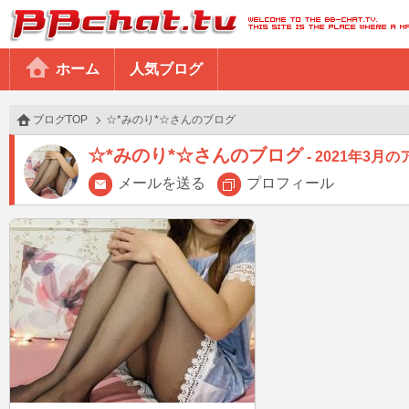
BBchatTV
ホーム
人気ブログ
ブログTOP
☆*みのり*☆さんのブログ
☆*みのり*☆さんのブログ
2021年3月
メールを送る
プロフィール