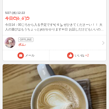
5/27 (水) 12:22
今日ᕦ(ò_óˇ)ᕤ
今日14：00ごろから入る予定です٩( ᐛ )و ぜひきてくださーい！！ 大
人の遊びはもうちょっとptがかかります🤏🏻 お話しだけどもいいので
ぜひきてね(^｡^)
ポム♪
メール
いいね
+2