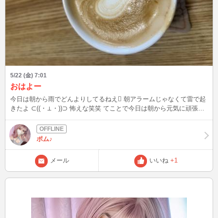
5/22 (金) 7:01
おはよー
今日は朝から雨でどんよりしてるねえ🫩 朝アラームじゃなくて雷で起
きたよ ⊂((・⊥・))⊃ 怖えな笑笑 てことで今日は朝から元気に頑張っ
て配信予定です^_^8:30から12：30くらいまで入ってるのでぜひ来て
ね٩( ᐛ )و
ポム♪
メール
いいね
+1