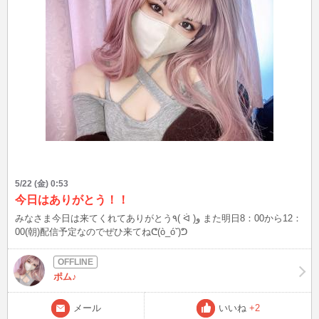
5/22 (金) 0:53
今日はありがとう！！
みなさま今日は来てくれてありがとう٩( ᐛ )و また明日8：00から12：
00(朝)配信予定なのでぜひ来てねᕦ(ò_óˇ)ᕤ
ポム♪
メール
いいね
+2