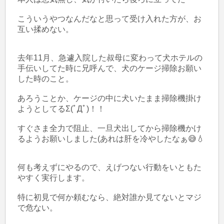
こういうやつなんだなと思って受け入れた方が、お
互い揉めない。

去年11月、急遽入院した叔母に変わって犬ホテルの
手伝いしてた時に兄呼んで、犬のケージ掃除お願い
した時のこと。

あろうことか、ケージの中に犬いたまま掃除機掛け
ようとしてるΣ(ﾟДﾟ)！！

すぐさま全力で阻止、一旦犬出してから掃除機かけ
るようお願いしました(あれは肝を冷やしたなぁ😅💧

何も考えずにやるので、えげつない行動をいともた
やすく実行します。

特に初見で何か頼むなら、絶対誰か見てないとマジ
で危ない。
