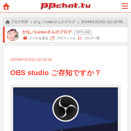
BBchatTV
ホー
メニ
ム
ュー
ブログTOP
かな／Listenさんのブログ
2024年2月25日 (日) 20:59 の投稿
かな／Listenさんのブログ
メールを送る
プロフィール
ブログ一覧
2024年2月25日 (日) 20:59
OBS studio ご存知ですか？