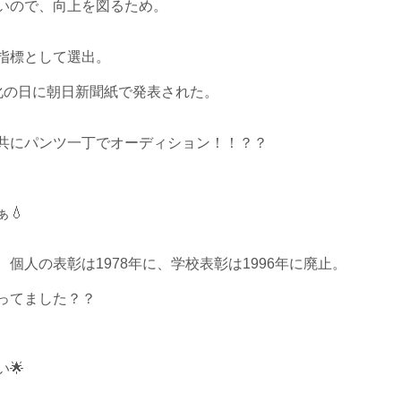
いので、向上を図るため。

標として選出。

の日に朝日新聞紙で発表された。

共にパンツ一丁でオーディション！！？？



人の表彰は1978年に、学校表彰は1996年に廃止。

てました？？

🌟