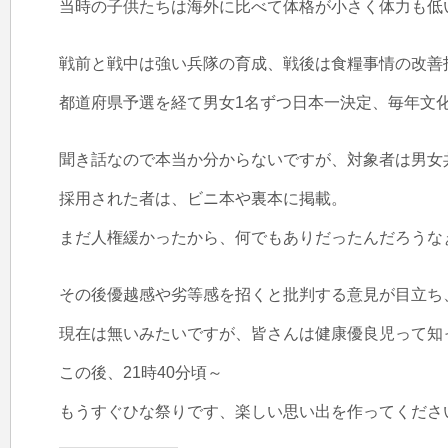
当時の子供たちは海外に比べて体格が小さく体力も低
戦前と戦中は強い兵隊の育成、戦後は食糧事情の改善指
都道府県予選を経て男女1名ずつ日本一決定、毎年文化
聞き話なので本当か分からないですが、対象者は男女
採用された者は、ビニ本や裏本に掲載。

まだ人権緩かったから、何でもありだったんだろうなぁ
その後優越感や劣等感を招くと批判する意見が目立ち、個
現在は無いみたいですが、皆さんは健康優良児って知っ
この後、21時40分頃～

もうすぐひな祭りです、楽しい思い出を作ってください