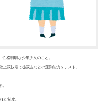
、性格明朗な少年少女のこと。

陸上競技場で徒競走などの運動能力をテスト。

。

れた制度。
