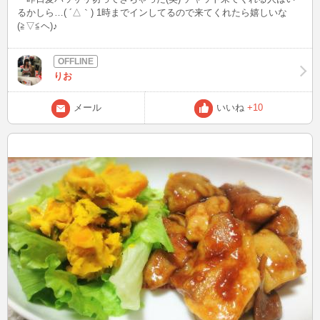
るかしら…( ´△｀) 1時までインしてるので来てくれたら嬉しいな
(≧▽≦ヘ)♪
りお
メール
いいね
+10