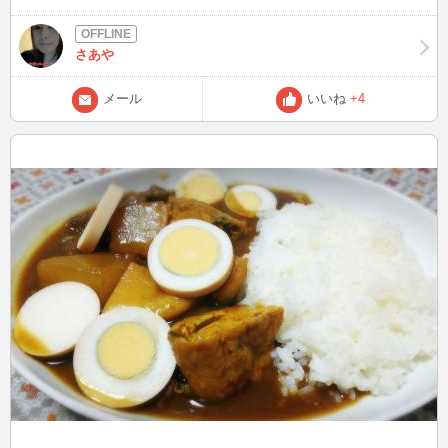
さあや
メール
いいね
+4