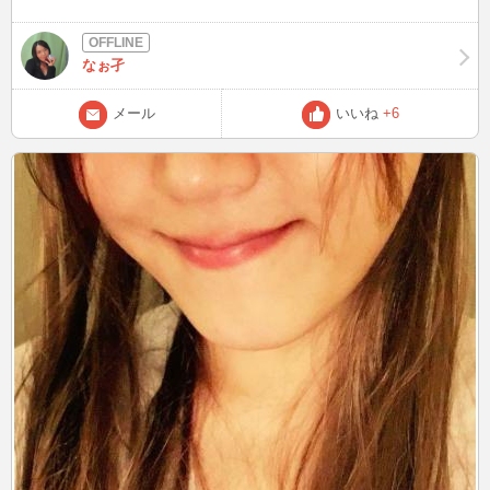
なぉ孑
メール
いいね
+6