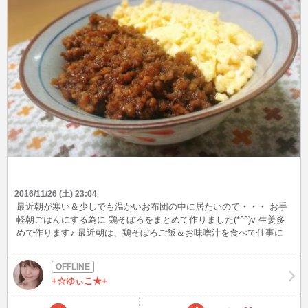
2016/11/26 (土) 23:04
最近朝が寒い＆少しでも温かいお布団の中に居たいので・・・ お手
軽朝ごはんにする為に 鶏そぼろをまとめて作りました(*^^)v 生姜多
めで作ります♪ 最近朝は、鶏そぼろご飯＆お味噌汁を食べて仕事に
行ってます!(^^)!
+☆ゆぃこ★+