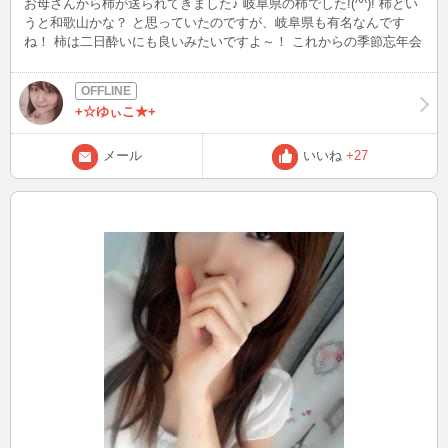
お母さんから柿が送られてきました♪ 岐阜県の柿でした!(^^)! 柿とい
うと和歌山かな？ と思っていたのですが、岐阜県も有名なんです
ね！ 柿は二日酔いにも良いみたいですよ～！ これからの季節忘年会
などで飲み過ぎちゃった時に 食べてみて下さい～♪
+☆ゆぃこ★+
メール
いいね
+27