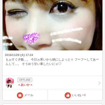
2016/11/29 (火) 17:24
もぉすぐ夕飯…。 今日ゎ寒いから鍋にしよっと☆ フーフーしてあー
んして…。 そうゆう甘い事したいにゃ♡
＋あいか＋
メール
いいね
+4