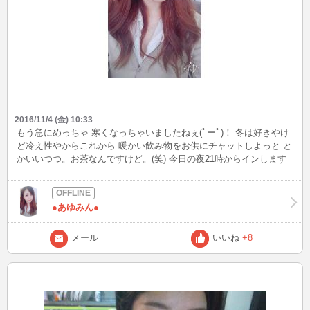
2016/11/4 (金) 10:33
もう急にめっちゃ 寒くなっちゃいましたねぇ(ﾟーﾟ)！ 冬は好きやけ
ど冷え性やからこれから 暖かい飲み物をお供にチャットしよっと と
かいいつつ。お茶なんですけど。(笑) 今日の夜21時からインします
～ッ！ なにやら良いことあるみたいで？？ わくわくですね(*・ｘ・)
ノ~~~♪ さて、艦これもおわったので ゴロゴロするかーっ！ 皆様お
仕事頑張ってください(*^^*)
●あゆみん●
メール
いいね
+8