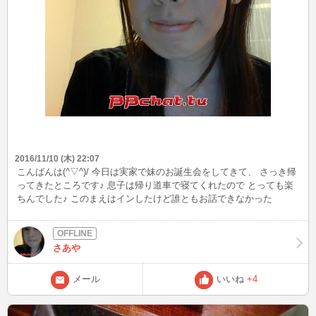
2016/11/10 (木) 22:07
こんばんは(^▽^)/ 今日は実家で妹のお誕生会をしてきて、 さっき帰
ってきたところです♪ 息子は帰り道車で寝てくれたので とっても楽
ちんでした♪ このまえはインしたけど誰ともお話できなかった
な。。 今日はお話できるといいな～！ まってます＾＾
さあや
メール
いいね
+4