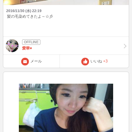
2016/11/30 (水) 22:19
髪の毛染めてきたよ～☆彡
愛華♥
メール
いいね
+3