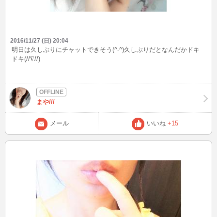
2016/11/27 (日) 20:04
明日は久しぶりにチャットできそう(^-^)久しぶりだとなんだかドキ
ドキ(//∇//)
まや///
メール
いいね
+15