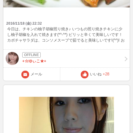
2016/11/18 (金) 22:32
今日は、チキンの柚子胡椒照り焼き♪ いつもの照り焼きチキンに少
し柚子胡椒を入れて焼きます(*^-^*) ピリッと辛くて美味しいです！
カボチャサラダは、コンソメスープで茹でると美味しいです!(^^)! お
野菜がまだまだ高いので、カボチャやお芋でかさまししてます～
+☆ゆぃこ★+
メール
いいね
+28