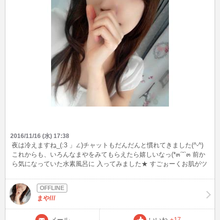
2016/11/16 (水) 17:38
夜は冷えますね_(:3 」∠)チャットもだんだんと慣れてきました(^-^)
これからも、いろんなまやをみてもらえたら嬉しいなっ(*๓´˘`๓ 前か
ら気になっていた水素風呂に 入ってみました★ すごぉーくお肌がツ
ルツルに(//∇//) 是非お肌見に来て下さいねっ( *´ε`*) ㄘゅ💕
まや///
メール
いいね
+17