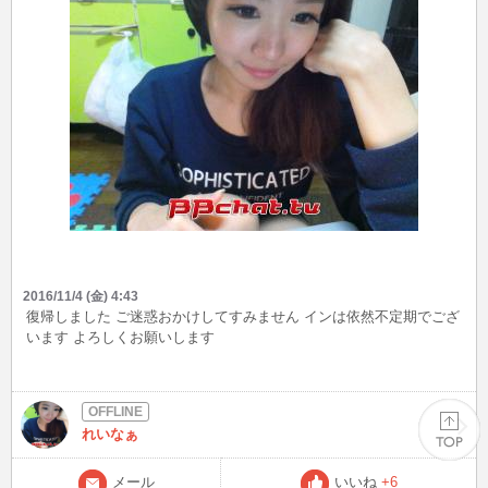
2016/11/4 (金) 4:43
復帰しました ご迷惑おかけしてすみません インは依然不定期でござ
います よろしくお願いします
れいなぁ
メール
いいね
+6
PAGE TOP