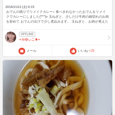
2016/11/12 (土) 0:15
おでんの残りでリメイクカレー♪ 食べきれなかったおでんをリメイ
クでカレーにしました(*^^)v 玉ねぎと、少しだけ牛肉の細切れのお肉
を炒めて おでんの出汁で少し煮込みます。 玉ねぎと、お肉が煮えた
らおでんの具を戻して カレールーを入れると出来上がり!(^^)! 和風カ
レー美味しいです♪いつもは中辛で作るのですが、 出汁の旨味でま
ろやかになるので、リメイクカレーの時は辛口で作ります。 そし
+☆ゆぃこ★+
て・・・今回も福神漬けを買い忘れちゃいました・・・ 福神漬け大
好きなのに・・・残念(T_T)
メール
いいね
+25