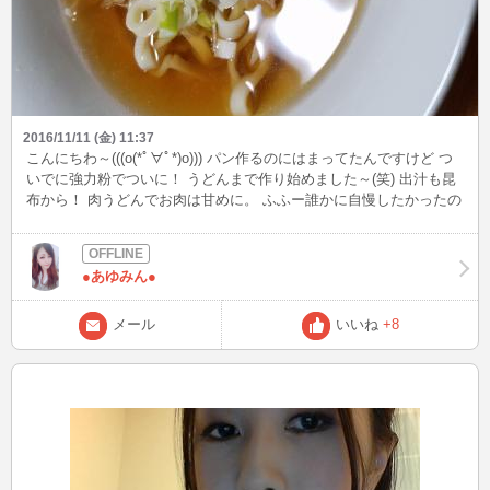
2016/11/11 (金) 11:37
こんにちわ～(((o(*ﾟ∀ﾟ*)o))) パン作るのにはまってたんですけど つ
いでに強力粉でついに！ うどんまで作り始めました～(笑) 出汁も昆
布から！ 肉うどんでお肉は甘めに。 ふふー誰かに自慢したかったの
で ブログで自慢('ε'*)ほめてー！(笑) 一人で3玉も食べたから とりあ
えず冬の食欲って怖い( ；∀；) 今日の夜！出現予定なんで よければ
構ってくださいね(*^^*) お昼ごはん食べてお仕事 がんばりましょー
●あゆみん●
う！ｷﾗｷﾗｷﾗ
メール
いいね
+8