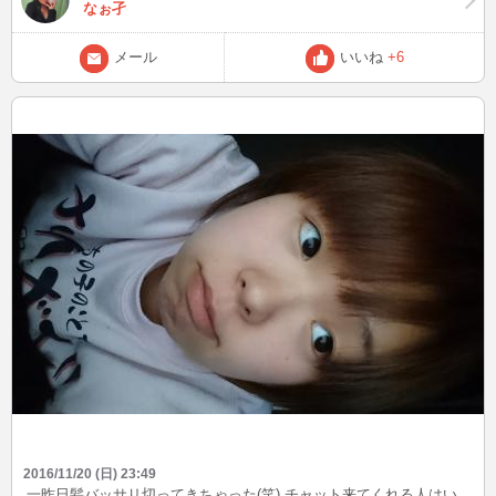
なぉ孑
メール
いいね
+6
2016/11/20 (日) 23:49
一昨日髪バッサリ切ってきちゃった(笑) チャット来てくれる人はい