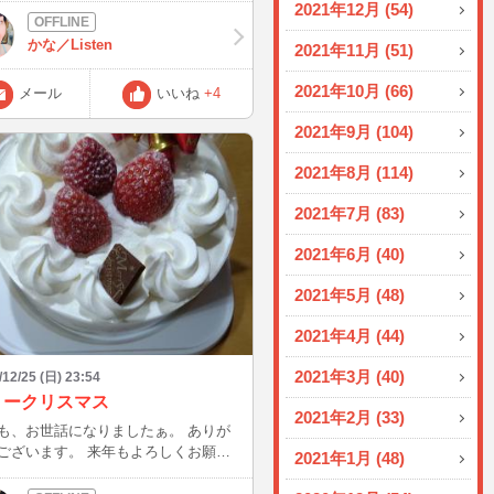
2021年12月 (54)
だけあって、その太さはまるで丸太。
んちゃん、首輪外れてたしちょうどい
かな／Listen
2021年11月 (51)
なと思って…！ 東日本大震災の翌年
から、今年で10歳。 こうやって見る
2021年10月 (66)
メール
いいね
+4
じさんですなぁ（笑） って、この
だと鈴しか分からないんですがw
2021年9月 (104)
2021年8月 (114)
2021年7月 (83)
2021年6月 (40)
2021年5月 (48)
2021年4月 (44)
2021年3月 (40)
/12/25 (日) 23:54
リークリスマス
2021年2月 (33)
も、お世話になりましたぁ。 ありが
ございます。 来年もよろしくお願い
2021年1月 (48)
す。