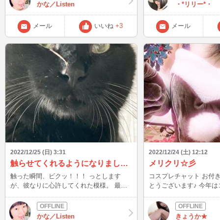
ト！ お気に召していただけたようで、勢
かな／Listen
・*リリー*・
い良く食べてくれました^^
メール
いいね
+3
メール
2022/12/25 (日) 3:31
2022/12/24 (土) 12:12
触らせてくれるようになりました！
メリクリ☆彡
触った瞬間、ビクッ！！！ っとします
コスプレチャット お付き合い頂きありが
が、彼なりに心許してくれた模様。 最初
とうございます♪ 今年はコスメプレゼント
は猫蚤取り櫛から始まり、徐々に慣らしな
たくさん頂き めちゃくちゃ嬉しい。 素敵
がら、やっと心開いてくれた感じ♪ 前の飼
なXmasになります(〃ω〃) 久々にbl
い主さんにやられて、怖い思いしたのか。
いてみました。
かな／Listen
きょうか★