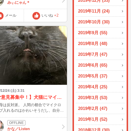
2019年12月 (33)
みぃにゃん＊
2019年11月 (24)
メール
いいね
+2
2019年10月 (30)
2019年9月 (55)
2019年8月 (48)
2019年7月 (47)
2019年6月 (65)
2019年5月 (37)
2019年4月 (25)
/12/24 (土) 3:31
【ご意見募集中！】犬猫にマイクロチップ入れるのは賛成？反対？
2019年3月 (53)
母は反対派。 人間の都合でマイクロ
2019年2月 (47)
プ入れるのはかわいそうだし、自分が
クロチップ入れられたら、やっぱり嫌
2019年1月 (52)
って思っちゃう(;^_^A 体の負荷与えた
いし、ストレスに変わりないから。
かな／Listen
2018年12月 (30)