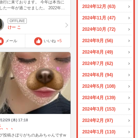
旅行に来ております。 今年は本当に
2024年12月 (63)
した一年が過ごせました。 2022年の
グニュースはコロナになったことか
2024年11月 (47)
笑 来年も楽しく健康に過ごせたらな
実に！！！願ってます。まあ自分次第
けー こ
2024年10月 (72)
だけどねえ。
2024年9月 (56)
メール
いいね
+5
2024年8月 (49)
2024年7月 (62)
2024年6月 (94)
2024年5月 (108)
2024年4月 (139)
2024年3月 (153)
2024年2月 (97)
/12/29 (木) 17:18
近、、、
2024年1月 (110)
グ投稿さぼりがちのあみちゃんですw