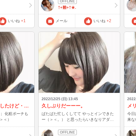
れた殿方様達 ご
†+雛+†★.
いいね
+1
メール
いいね
+2
2022/12/25 (日) 13:45
2022
今日久しぶりにインしたけど・・・
久しぶりだーーー。
メ
； 化粧ポーチも
ばたばた忙しくしてて やっとインできた
今日
＞＜）
ー（＞＜。） と思ったらいきなりアダル
来な
ト要求で びっくりした（＾＾；） ノンア
てね
ダだよ〜（＞＜。） お話ならどこまでで