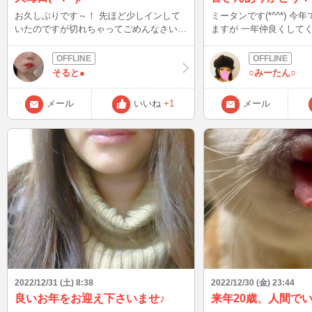
お久しぶりです～！ 先ほど少しインして
ミータンです(*^^*) 今
いたのですが切れちゃってごめんなさい🙇
ますが 一年仲良くして
年が明けたらまたインするのでよろしくお
難うございました！ 今年は、 かなり不定
願いします～
期配信が続いた中、 遊
しい時間が 過ごせました 今日参加した
そると●
○みーたん○
コミで 撮影した写真。。。 ﾎﾛﾗｲﾌﾞ
スまわれたのは良かった
メール
いいね
+1
メール
疲れたああww 
2022/12/31 (土) 8:38
2022/12/30 (金) 23:44
良いお年をお迎え下さいませ♪