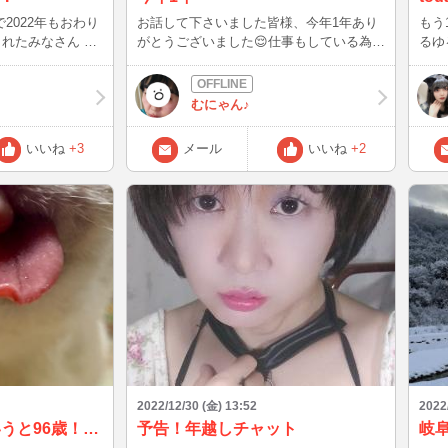
年で2022年もおわり
お話して下さいました皆様、今年1年あり
もう
くれたみなさん 有
がとうございました😌仕事もしている為、
るゆ
不規則な事も多く、せっかくメール下さっ
21
びにきてくれて楽
たのに家庭の都合でログアウトしていてす
て見
冬
れ違いもありました。申し訳ありません
むにゃん♪
のブー
😭そして携帯からなので良く落ちたりも
けど、人多すぎて
あったにも関わらず何度も来て頂きまして
いいね
+3
メール
いいね
+2
来年もよろしくねえ★
本当に感謝です✨✨誹謗中傷も受けました
が、優しい会員様もいらっしゃり励みにな
りました！！来年もよろしくお願いします
😌😌 本日ですが、ログイン出来そうだっ
たらフラっと現れるかもしれません。もし
見かけましたらお話して下さったら嬉しい
です🙂
2022/12/30 (金) 13:52
2022
来年20歳、人間でいうと96歳！！！
予告！年越しチャット
岐