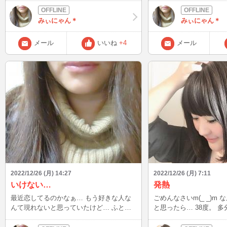
て気分変えたいってなったから! みぃにゃ
んは好きな味でした♪ また食べたくなった
みぃにゃん＊
みぃにゃん＊
よ〜 今日もたくさんチャット出来て楽し
く終われて良かった♪ 病んでたけど元気た
メール
いいね
+4
メール
くさん貰えました! ありがとう
2022/12/26 (月) 14:27
2022/12/26 (月) 7:11
いけない…
発熱
最近恋してるのかなぁ… もう好きな人な
ごめんなさいm(_ _)m
んて現れないと思っていたけど… ふとそ
と思ったら… 38度。 多分
の人の事考えてしまうなぁ…
もし下がって元気出たら
たもインするする詐欺み