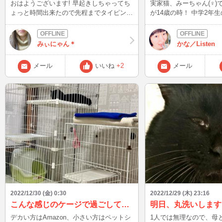
おはようございます! 早起きしちゃってち
実家猫、みーちゃん(♀)
ょっと時間出来たので先程までタイピング
が14歳の時！ 中学2年
のみですがINしてみました♪ それにしても
校に登校する途中で保護し
最近の体調不良で声が出しづらく声がガッ
最近食欲が落ちているよ
サガサだし…ガッサガサの声聞いて自分で
月、超えられるかちょっ
みぃにゃん＊
かな／Listen
も可笑しくて子供と爆笑しています笑笑
い･･･。
笑い声も変わって更におかしくて笑いが止
メール
いいね
+2
メール
まらないっていう…笑笑 こんなにも声の
調子が悪いのは産まれて初めてかもしんな
い… まぁ声以外は全然元気なんだけどね♪
今年を振り返ってみて4月にBB登録して使
い方がよく分からず…11月に色々あって前
の会社辞めて時間が出来たので久しぶりに
やってみようかなと思って再開したら楽し
くて♪♪ 色々な出会いがあってとても楽し
かったです(*´˘`*) お正月休み中は隙間時間
にタイピングのみになりますが5日からは
また夕方1〜2時間程度ですがIN出来たらと
思います♪ 来年も色々な出会いにみぃにゃ
んも楽しみにしていますし、あなたの心の
拠り所になれたら良いなぁ♡ それでは良
2022/12/30 (金) 0:30
2022/12/29 (木) 23:16
いお年をお迎え下さいませ♪ 来年もみぃに
こんな感じのケージで過ごしてもらってます！
明日、丸洗いします
ゃんをよろしくお願いします(⋆ᵕᴗᵕ⋆)♡
デカい方はAmazon、小さい方はペットシ
1人では無理なので、母