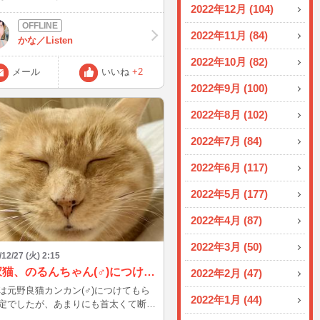
2022年12月 (104)
ら 「新しいベッド使ってくれない」
に報告したら、爆笑されましたwww
2022年11月 (84)
のうちの猫も、そんなもんだと。 目
かな／Listen
した隙に使ったので、使う瞬間は見れ
2022年10月 (82)
んでしたが･･･。 使ってくれて良かっ
メール
いいね
+2
2022年9月 (100)
2022年8月 (102)
2022年7月 (84)
2022年6月 (117)
2022年5月 (177)
2022年4月 (87)
2022年3月 (50)
/12/27 (火) 2:15
実家猫、のるんちゃん(♂)につけてもらいました！
2022年2月 (47)
は元野良猫カンカン(♂)につけてもら
2022年1月 (44)
定でしたが、あまりにも首太くて断念
^_^A カンカンはうちの周囲でボス猫やっ