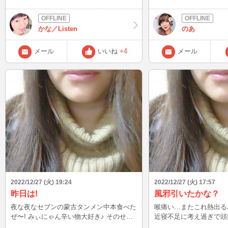
騒いでるのは彼です。 手前のトントンが
で、へこんじゃいます・
気を遣っている状態です(;^_^A 以前トント
く着こなしてていいな。
ンは、お魚のおもちゃで遊んでくれたので
ち感じてちゃ時間がもっ
かな／Listen
のあ
すが、気を遣うようになってからはずっと
うん、これでいい。これ
ベッドで寝た切り･･･。 運動不足になっち
てあるこう！姿勢のいい
メール
いいね
+4
メール
ゃいそうで心配(;´Д｀) ♂猫あるある、上下
カッコいいですからね！
関係が出来ちゃってます･･･。 この状況は
たにほっとしてもらえる
正直よくないので、ご飯あげる時や起きて
すように・・どうかお体
最初に挨拶するのはトントン優先にしてま
て・・・
す。
2022/12/27 (火) 19:24
2022/12/27 (火) 17:57
昨日は!
風邪引いたかな？
夜な夜なセブンの蒙古タンメン中本食べた
喉痛い…またこれ熱出る
ぜ〜! みぃにゃん辛い物大好き♪ そのせい
近寝不足に考え過ぎで頭
で胃が痛いんか…笑 もう昨日は病みすぎ
体調が…(ρ_;) 実はコ