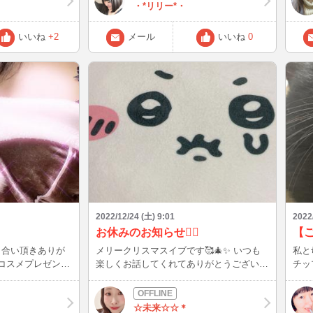
も大丈夫だけどねwww インできない間メ
・*リリー*・
ールくれた殿方の皆様 本当にありがとう
（＞＜。） 来週は木曜日まで・・・イン
いいね
+2
メール
いいね
0
がんばるね！！ 待ち合わせのメールもま
ってます♪
2022/12/24 (土) 9:01
2022
お休みのお知らせ🙇‍♀️
メリークリスマスイブです🥰🎄✨ いつも
私と
楽しくお話してくれてありがとうございま
チッ
す😊💕 イブにお知らせで申し訳ないので
マイ
og書
すが、都合により今日12/24から1/9までチ
だな
ャットをお休みいたします🥲 チャットで
くな
☆未来☆☆＊