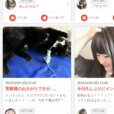
たけど…昨日声かけてく
みぃにゃん＊
・*リリー*・
めんね。
メール
いいね
+5
メール
2022/12/25 (日) 23:29
2022/12/25 (日) 13:48
実家猫のおさがりですが…。
トントン(♂)、クリスマスプレゼントもら
顔色わるっ！！！（＾＾
いました！！ ･･･が、それで遊ばず(^▽^;)
ってくればよかった（。
遊び慣れてるお魚さんの方が、合ってるみ
たい。 カンちゃん(♂)、マグロプレゼン