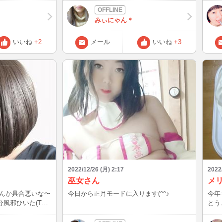
合えばよろしくね〜♪ 多分明日で年内最後
てた
になりそう…
のる
みぃにゃん＊
いか
来た
いいね
+2
メール
いいね
+3
と、お
写真
2022/12/26 (月) 2:17
2022
巫女さん
メ
 なんか具合悪いな〜
今日から正月モードに入ります(^^♪
今年
風邪ひいた(T_T)
とう
インします。 ま
しま
たいになっちゃっ