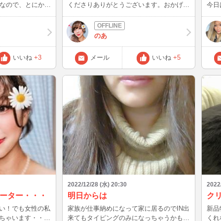
猫なので、とにかく
くださりありがとうございます。おかげさ
今日は
のカンカンは元ボ
まで子供にプレゼントを買ってあげられま
ごせ
じいΣ(･ω･ﾉ)
した。これも皆様のおかげです。ほんとう
にほんとうにありがとうございます。また
のあ
お話し愚痴でもなんでもお聞きいたします
を離してる隙に布
のでどうぞあなたのホットスポットになれ
いいね
+3
メール
いいね
+5
てい
るよう目指していきたいと思います。今年
から出そうかな
もありがとうございました。こころから感
活も退屈で、スト
謝いたします。。
2022/12/28 (水) 20:30
2022
ーター・・・
明日からは
い！でも女性の私
家族が仕事納めになって家に居るのでIN出
新品
ちゃいます・・。
来てもタイピングのみになっちゃうかも〜
くれな