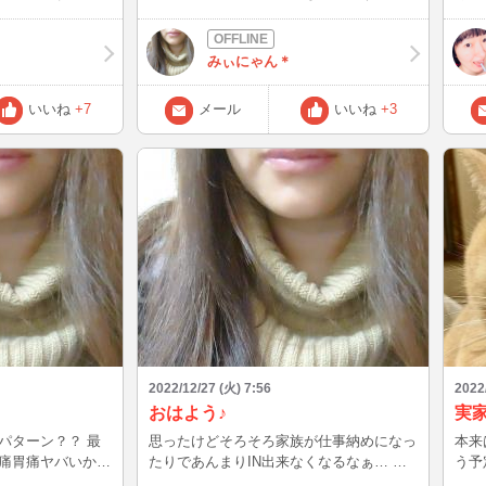
・みんなかっこよ
（泣） 今日夜中にINしてみたんだけど先
なが
。劣等感をいちい
日夕方にチャットした方とまた繋がれて、
と母
たいないですね！
みぃにゃん見つけてくれて嬉しかったなぁ
どこ
みぃにゃん＊
が私だと胸を張っ
♪ 明日はみぃにゃんが仕事納め〜 体調良
を離
ひとは男女問わず
くないけど頑張らないと…
ませ
いいね
+7
メール
いいね
+3
年末お忙しいあな
た♪
よな存在でいれま
にお気をつけ
2022/12/27 (火) 7:56
2022
おはよう♪
パターン？？ 最
思ったけどそろそろ家族が仕事納めになっ
本来
痛胃痛ヤバいから
たりであんまりIN出来なくなるなぁ… 今
う予
ロナだったりして…
日明日は16時ぐらいからINするのでお時間
(;