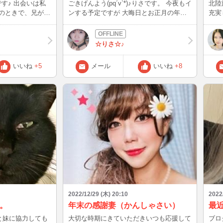
です♪ 出会いは私
ごきげんよう(pq´v`*)♪りさです。 今夜もイ
北陸
生のときで、兄が学
ンする予定ですが 大晦日とお正月の年越
充実
ました(＾ω＾)
しチャットをします♪ もしお時間あえば、
ビッ
うで、 この正
ぜひ遊びに来て下さると嬉しいです(
な…
と不安らし
*˙ω˙*)و ｸﾞｯ!
と切
☆りさ☆♪
なん
いいね
+5
メール
いいね
+8
2022/12/29 (木) 20:10
2022
。
年末の感謝妻（かんしゃさい）
最
と妹に協力しても
大切な時期にきていただきいつも応援して
ブロ