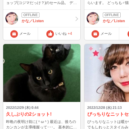
ョップ(コジマだっけ？)のセール品。 デカ
らいます。 どっちも♂
い方は、私の身長より高いです。 丸洗い
力強い！！！ 特に写真
して去勢手術したら、連結させてもいいか
ス猫だけあり、パワーも凄ま
なと･･･。 今は元ボス猫カンカンが、トン
ﾉ！ それに伴い、少しケージから解禁しよ
かな／Listen
かな／Listen
トンにマウント取るので(;^_^A 一緒のケー
うかなと･･･。 ただ、怖いのはマーキン
ジで過ごしてもらうのは難しい･･･。 つい
グ。 虚勢前だから、目
メール
いいね
+4
メール
でにトイレも1つにしたい。 猫砂タイプと
団やドレスにされるかも。 人間が見
デオトイレの2つなんですが、追々デオト
る範囲なら、少しケージ
イレだけにしようと･･･。 掃除、楽な方が
と。 このままケージ生
良いなぁ(^▽^;)
レスだろうから。
2022/12/29 (木) 0:44
2022/12/28 (水) 21:13
久しぶりの2ショット!
ぴっちりなニットセ
昨晩の夜明け前に(＾ω＾) 最近は、後ろの
ぴっちりなニットは暖か
カンカンが主導権握って･･･。 基本的に、
でもしれっとスタイルみ