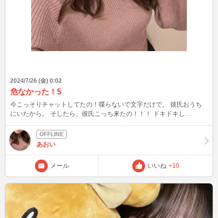
2024/7/26 (金) 0:02
危なかった！5
今こっそりチャットしてたの！喋らないで文字だけで。 彼氏おうち
にいたから。 そしたら、彼氏こっち来たの！！！ ドキドキし
た！！！ PCの画面見てたかなあ。こわ！笑 チャットしてた人いきな
り切ってごめんね！
あおい
メール
いいね
+10