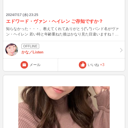
2024/7/17 (水) 23:25
エドワード・ヴァン・ヘイレン ご存知ですか？
知らなかった・・・、教えてくれてありがとう(^｡^) バンド名がヴァ
ン・ヘイレン 若い時と年齢重ねた後はかなり見た目違いますね！！
エディほど楽しそうに弾くギタリストは他にいないんだろうね 演奏
は去ることながら、すごいヘビースモーカー😳 当時のギター少年か
らしたら青春の全て 永遠のヒーローなんだろう ギター好きの皆さん
かな／Listen
は、エディみたいに弾けたらな・・・って当時憧れました？？ この
後、23:30 他にも思い出あったら教えてくださいね＾＾ ブログは皆様
メール
いいね
+3
から頂いたご質問、教えてもらったこと、盛り上がった話題を発信！
良いなと思った方は、お気に入り登録よろしくお願いします(^^) Xも
ありますので、プロフィールの「BLOG」からどうぞ♪ こんなファッ
ションして、待ち合わせしてなど、リクエストOK☆ 最後まで読んで
いただき、ありがとうございましたm(__)m