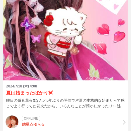
2024/7/18 (木) 4:08
夏は始まったばかり💓
昨日の鎌倉花火❣️なんと5年ぶりの開催で🎆夏の本格的な始まりって感
じでよく行ってた花火だから、いろんなことが懐かしかったり✨ 逃げ
上手の若君(アニメ)とのコラボも良かったし、海に映る花火が綺麗す
ぎて目に焼き付いて、胸いっぱい💗 ねぇ、次の花火はどこ行く❓️ 浴衣
着るのもすごく楽しみなの、あなたに、今日も可愛いねって言われた
結星☆ゆら☆
くて(♡ᴗ͈ˬᴗ͈)⸝