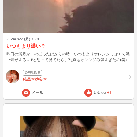
2024/7/22 (月) 3:28
いつもより濃い？
昨日の満月が、のぼったばかりの時、いつもよりオレンジっぽくて濃
い気がする～❣️と思って見てたら、写真もオレンジみ強すぎたの(笑)
７月の満月は「バックムーン（Buck Moon）」と呼ばれていて、日本
語だと「牡鹿月」っていうんだって。オスの角が生え変わる時期=再
生の力が強いから、願いが叶いやすいみたい🌕️あなたの今一番のお願
結星☆ゆら☆
いなにかなぁ。ゆらにおしえてね❣️もしね諦めちゃったことや、また
やりたいなと思うことがあったら、何度でもチャンスはあるから大丈
メール
いいね
+1
夫૮₍˶ᵔ ᵕ ᵔ˶₎აいつもあなたを応援してるね💗 なかなかインできなくて、
そわそわなゆらだけど、いつもメッセージくださる方、ブログみてく
ださる方ありがとう❤️ゆらのマシュマロタイムにまた癒されにきてね
*ˊᵕˋ)ˊᵕˋ*)♡早く会いたい💖