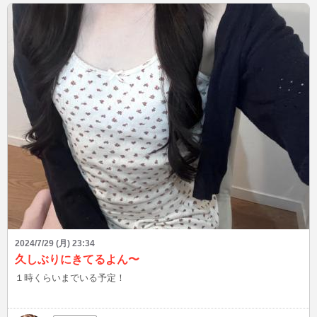
ピューロランドの夏祭りも楽しみにしてたりします🍧 暑いけど、楽
しい夏過ごしましょうね૮₍˶ᵔ ᵕ ᵔ˶₎ა メールくださった方もありがとう
～⸜(*ˊᵕˋ*)⸝‬💕✨大冒険中のゆらに、是非また会いに来てね♪いっぱいお
話ししてレベルアップさせてください❣️
2024/7/29 (月) 23:34
久しぶりにきてるよん〜
１時くらいまでいる予定！