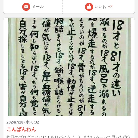
メール
いいね
+2
2024/7/18 (木) 0:32
こんばんわん
昨日のブログにいいね！ありがとう_(._.)_ まだいるーって思った(笑)