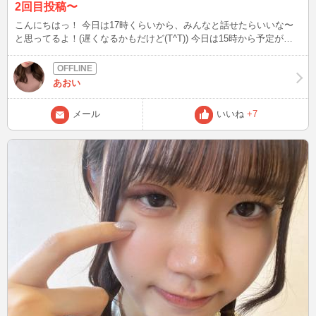
2回目投稿〜
こんにちはっ！ 今日は17時くらいから、みんなと話せたらいいな〜
と思ってるよ！(遅くなるかもだけど(T^T)) 今日は15時から予定があ
るのに13時30分くらいに起きて今バタバタ準備してる笑 チャットし
てたら来てね〜
あおい
メール
いいね
+7