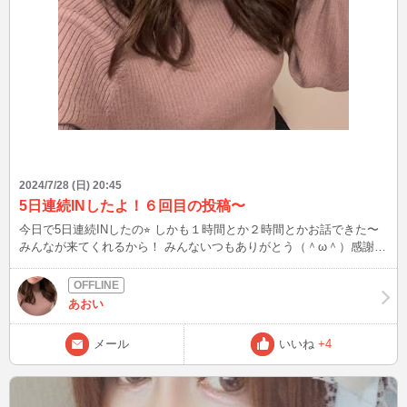
2024/7/28 (日) 20:45
5日連続INしたよ！６回目の投稿〜
今日で5日連続INしたの⭐︎ しかも１時間とか２時間とかお話できた〜
みんなが来てくれるから！ みんないつもありがとう（＾ω＾）感謝し
てるよ！ 今日は多分もうしないけど、明日からもできる時はするか
ら来てくれたら嬉しいな〜
あおい
メール
いいね
+4