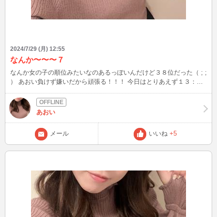
2024/7/29 (月) 12:55
なんか〜〜〜７
なんか女の子の順位みたいなのあるっぽいんだけど３８位だった（ ; ;
） あおい負けず嫌いだから頑張る！！！ 今日はとりあえず１３：３
０くらいまでやって、できそうだったらその他の時間も〜って感じ
あおいが待機してたらお話しにきてね⭐︎ ５分でも嬉しいから（＾＾）
あおい
メール
いいね
+5