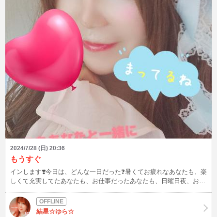
2024/7/28 (日) 20:36
もうすぐ
インします❣️今日は、どんな一日だった❓️暑くてお疲れなあなたも、楽
しくて充実してたあなたも、お仕事だったあなたも、日曜日夜、おや
すみ前に、癒やされに来てね💗いっぱいお話しできたらいいな～૮₍˶ᵔ ᵕ
ᵔ˶₎ა
結星☆ゆら☆