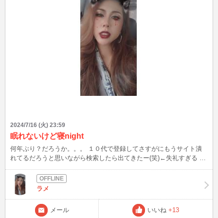
2024/7/16 (火) 23:59
眠れないけど寝night
何年ぶり？だろうか。。。 １０代で登録してさすがにもうサイト潰
れてるだろうと思いながら検索したら出てきたー(笑)←失礼すぎる 久
しぶり過ぎてログインに手こずってさらに機能が少し変わっててよく
分からなくてとりあえずブログまでは辿り着けた♡ 浦島太郎状態 あ
れ以来PCもないまま過ごしてます 買おうかなとか言ってて買ったら
ラメ
ここに来ちゃうかもしれないからダメダメ(笑) よし寝る！ 昔お話した
ことある人はもう居ないかね？ 居たらいいね押してね(笑)
メール
いいね
+13