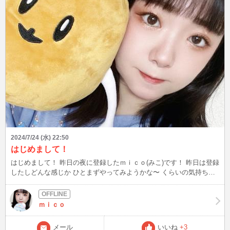
2024/7/24 (水) 22:50
はじめまして！
はじめまして！ 昨日の夜に登録したｍｉｃｏ(みこ)です！ 昨日は登録
したしどんな感じか ひとまずやってみようかな〜 くらいの気持ちで
やってみたら たくさんの方からお誘いをいただき 本当にうれしかっ
たです！ お話ししてくださった方も メールくださった方もありがと
うー！ これからよろしくお願いします♪ 明日以降のめちゃめちゃざっ
ｍｉｃｏ
くりした チャットの予定？です！ ＊25日(木) 夕〜夜くらい？遅くと
も23:30には終了。 お約束あるかも。 ＊3日(土) 21:30くらい〜最大
メール
いいね
+3