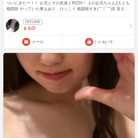
ついにきたー！！ お兄とその友達とRIZIN！ 上のお兄ちゃん2人とも
格闘技 やっていた事もあり、けっこう 格闘技すき(￣▽￣)笑 皆さん
おやすみ♡
まる◎
メール
いいね
+8