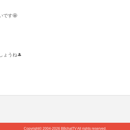
す🤩

しょうね🎩
Copyright© 2004-2026
BBchatTV
All rights reserved.