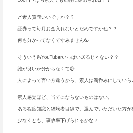
100円〜なら素人でも気軽に始められる！！

ど素人質問いいですか？？

証券って毎月お金入れないとだめですかね？？

何も分かってなくてすみません💦

そういう系YouTuberいっぱい居るじゃない？？

誰が良いか分からなくて😅

人によって言い方違うから、素人は鵜呑みにしていらん
素人感覚ほど、当てにならないものはない。

ある程度知識と経験者目線で、選んでいただいた方が確
少なくとも、事故率下げられるかな？
