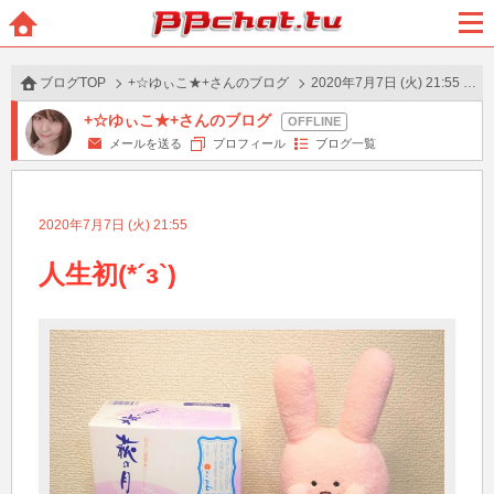
BBchatTV
ホー
メニ
ム
ュー
ブログTOP
+☆ゆぃこ★+さんのブログ
2020年7月7日 (火) 21:55 の投稿
+☆ゆぃこ★+さんのブログ
メールを送る
プロフィール
ブログ一覧
2020年7月7日 (火) 21:55
人生初(*´з`)