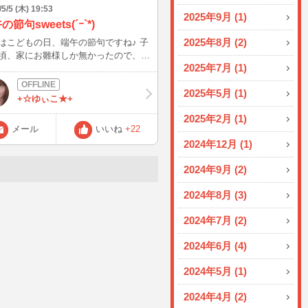
/5/5 (木) 19:53
2025年9月 (1)
の節句sweets(´ｰ`*)
2025年8月 (2)
はこどもの日、端午の節句ですね♪ 子
頃、家にお雛様しか無かったので、近
2025年7月 (1)
男の子の家に飾ってある大きな鯉のぼ
鎧兜を見せてもらいたくて、よく遊び
2025年5月 (1)
たのを思い出します(^^) ＧＷ中はミ
+☆ゆぃこ★+
に行きたかったけど長蛇の列で断念…
2025年2月 (1)
メール
いいね
+22
んの前を通った時に柏餅とちまきが目
2024年12月 (1)
即決しました!(^^)! ミスド混んで
れてありがとう～♪
2024年9月 (2)
2024年8月 (3)
2024年7月 (2)
2024年6月 (4)
2024年5月 (1)
2024年4月 (2)