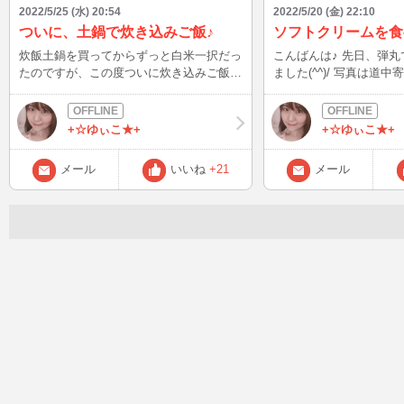
2022/5/25 (水) 20:54
2022/5/20 (金) 22:10
ついに、土鍋で炊き込みご飯♪
ソフトクリームを食
炊飯土鍋を買ってからずっと白米一択だっ
こんばんは♪ 先日、弾
たのですが、この度ついに炊き込みご飯に
ました(^^)/ 写真は道中寄った場所なんで
着手しました(^^) 第一弾は、お土産でもら
すが、どこだか分かりますか
った干し貝柱と生姜の炊き込みご飯です♪
にソフトクリームはチョ
前晩から干し貝柱を水で戻しその出汁で炊
りません(o^^o)
+☆ゆぃこ★+
+☆ゆぃこ★+
いたので、炊きあがりの香りから もう絶
対美味しいってわかる…( ´ｰ`)！ お酒は弱
メール
いいね
+21
メール
くて飲めないけど 「この香りで飲め
る！」という気持ちがなんとなく分かりま
した。 食べると噛むほどにお米から帆立
の味がして 生姜も効いてて美味しい～
(o^^o) まだ3合の炊き方しか知らないけ
ど… お弁当に持っていけるからいっか！
笑