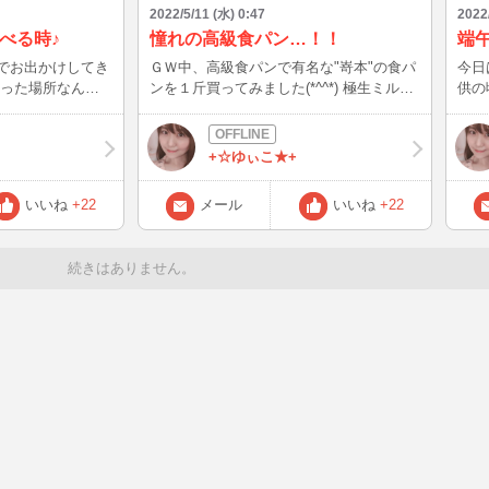
2022/5/11 (水) 0:47
2022
べる時♪
憧れの高級食パン…！！
端午
丸でお出かけしてき
ＧＷ中、高級食パンで有名な"嵜本"の食パ
今日
ンを１斤買ってみました(*^^*) 極生ミルク
供の
？？ ちなみ
バター。。 名前から美味しそう♪ まず１
所の
コレート味ではあ
枚、トーストバターで食べてみたました
りや
が、、、ん？？ もしやと思い何もつけず
に行っ
+☆ゆぃこ★+
に頂いてみると、、、やっぱり！！ 何も
スド
付けない方が断然好き～(*^^*) 色々アレン
(TT) おやつどうしようかな～。と和菓子
いいね
+22
メール
いいね
+22
ジもあるみたいですが、私はとりあえずそ
屋さ
のままで満足だなぁ♪ 結局、最後の１枚ま
に入り、
でこんがりトーストで頂き、美味しくて幸
てく
続きはありません。
せいっぱいのＧＷでした(o^^o) …と、ふと
嵜本さんのホームページを見ると ～パン
職人の思い～ 「これはぜひ、生のまま楽
しんでほしい食パンですね」 …(( °▽ ° ))
パン職人さん、本当にごめんなさい。 ま
た機会があれば買ってみようと思います♪