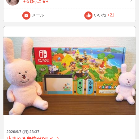
+☆ゆぃこ★+
で郵便番号を入力したのですが 最後まで住所を入力出来ていません
でした・・・。 ヤバイ！ヤバイ！GPSが自分の家とは全く違う場所
メール
いいね
+21
に！！ 急いで配達員さんへ連絡をしたのですが・・・。 運転中で気
付いて貰えない・・・。 どうしようどうしよう( ;∀;)とパニックにな
っていたのですが お家のチャイムが♪ 配達員さんが住所が最後まで書
かれていない事に途中で気付いて 下さり。マンション名で検索をし
て届けて下さいました。 ほっ。 配達員さんにお手数をおかけしてし
まい何度も 謝ったのですが、とても良い配達員さんで。 郵便番号で
示していた場所だと50円高い場所になっていたので 損しちゃってま
すよ！と教えて下さいました。 優しい配達員さんに癒されました。
はぁ。。。 UberEatsさんありがとうございます！
2020/9/7 (月) 23:37
止まれる自信がない(-.-)