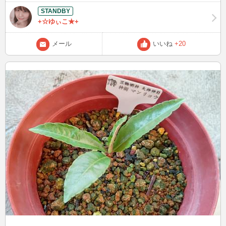
には住みずらいのかな？？ 植物図鑑が欲しいなぁ。
+☆ゆぃこ★+
メール
いいね
+20