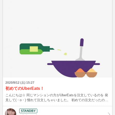
2020/9/12 (土) 15:27
初めてのUberEats！
こんにちは☆ 同じマンションの方がUberEatsを注文しているのを 発
見して(・o・) 憧れて注文しちゃいました。 初めての注文だったの
で、ずっとアプリを見ていたのですが 配達員の方がお店に向かう
GPSや調理中はこちらの画面が出ます♪ かわいい(*´з`) お家に届くま
で見届けていたのですが、そこでハプニング(T_T) 近くのお店を探す