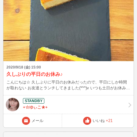
2020/9/18 (金) 15:00
久しぶりの平日のお休み♪
こんにちは☆ 久しぶりに平日のお休みだったので、平日にしか時間
が取れない お友達とランチしてきました(*^^)v いつも土日がお休みな
ので、どこに行っても人が多いのですが 平日は人が少なくて行動し
やすいですね！ 電車もガラガラでゆったりとした気持ちになれまし
た。 月に１回平日のお休みほしいなぁ。
+☆ゆぃこ★+
メール
いいね
+21