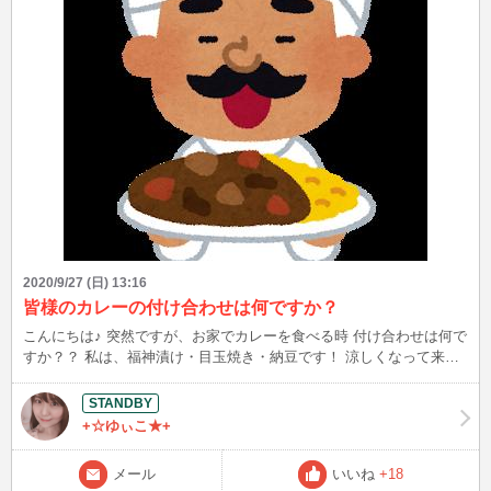
2020/9/27 (日) 13:16
皆様のカレーの付け合わせは何ですか？
こんにちは♪ 突然ですが、お家でカレーを食べる時 付け合わせは何で
すか？？ 私は、福神漬け・目玉焼き・納豆です！ 涼しくなって来た
ので、煮込み料理を作り置きする事が多くなって来て カレーを毎日
食べていると飽きて来るので付け合わせでアレンジしたいです(*´з`)
ココイチでは、ほうれん草とナスです～♪
+☆ゆぃこ★+
メール
いいね
+18