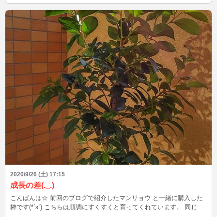
2020/9/26 (土) 17:15
成長の差(._.)
こんばんは☆ 前回のブログで紹介したマンリョウ と一緒に購入した
榊です(*´з`) こちらは順調にすくすくと育ってくれています。 同じベ
ランダで育てているのですが、榊には適している環境は マンリョウ