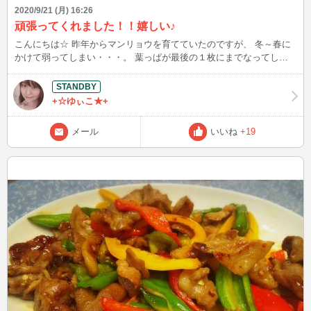
2020/9/21 (月) 16:26
頑張ってくれました！！嬉しい♪
こんにちは☆ 昨年からマンリョウを育てていたのですが、 冬～春に
かけて弱ってしまい・・・。 葉っぱが最後の１枚にまでなってしま
っていました。 (T_T) 根と葉っぱ1枚にまでなってしまったのです
が、1枚でも生きてくれているので 諦めずに過保護にして育て続けま
した。 おぉ？？あれ？元気になって来たかな？？ コロナで自宅待機
+☆ゆぃこ★+
になり、より過保護に育てることが出来たからかな？( ;∀;) 今日つい
に葉っぱが5枚に！！ 嬉しい(*^^)v今年は嫌な事ばっかりな1年だと思
メール
いいね
+19
っていましたが 小さな幸せに気付ける1年だと感じました。