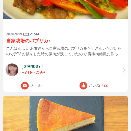
2020/9/19 (土) 21:44
自家栽培のパプリカ♪
こんばんは☆ お友達から自家栽培のパプリカをたくさんいただいた
ので(^^)/ お鍋をした時の豚肉が残っていたので 青椒肉絲風に作って
みました。 1人暮らしなので、色とりどりのパプリカを購入するのは
難しので嬉しいなぁ(*^^)v
+☆ゆぃこ★+
メール
いいね
+22