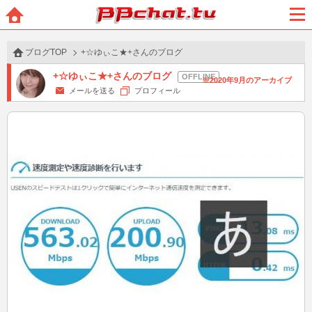
BBchatTV
ホー
メニ
ム
ュー
ブログTOP
+☆ゆぃこ★+さんのブログ
+☆ゆぃこ★+さんのブログ
2020年9月のアーカイブ
メールを送る
プロフィール