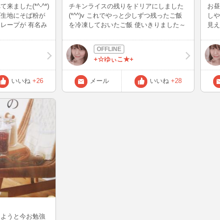
ました(*^-^*)
チキンライスの残りをドリアにしました
お昼
プ生地にそば粉が
(*^^)v これでやっと少しずつ残ったご飯
しや
レープが 有名み
を冷凍しておいたご飯 使いきりました～
見え
です～ 涼しくな
明日は久しぶりに炊き立ての白いご飯を
そろ
が恋しいです!
食べるぞ～(*^-^*) そろそろ新米の季節で
て体
すね♪ 白米に合う1番のおかずは何です
この
+☆ゆぃこ★+
か？
卵を
で、
けを
いいね
+26
メール
いいね
+28
と焼
ふわ
ラの
かけ
～♪
けようと今お勉強