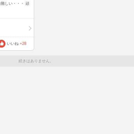
名前難しい・・・ 頑
いいね
+28
続きはありません。