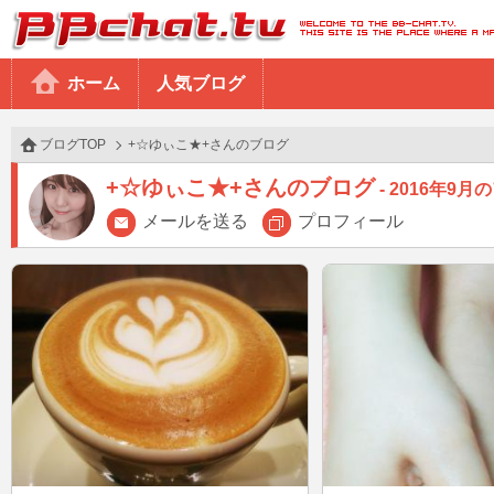
BBchatTV
ホーム
人気ブログ
ブログTOP
+☆ゆぃこ★+さんのブログ
+☆ゆぃこ★+さんのブログ
2016年9月
メールを送る
プロフィール