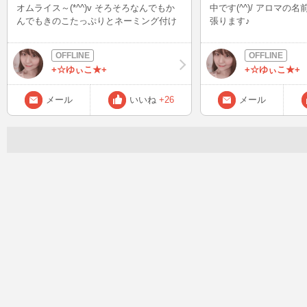
オムライス～(*^^)v そろそろなんでもか
中です(^^)/ アロマの
んでもきのこたっぷりとネーミング付け
張ります♪
てと思われそうですね♪ オムライスはケ
チャップだけのオムライスも大好きです
が、 デミグラスソースのオムライスも
+☆ゆぃこ★+
+☆ゆぃこ★+
時々食べたくなっちゃいます(*^-^*)
メール
いいね
+26
メール