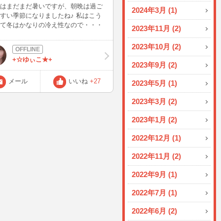
はまだまだ暑いですが、朝晩は過ご
2024年3月 (1)
すい季節になりましたね♪ 私はこう
て冬はかなりの冷え性なので・・・
2023年11月 (2)
そろ冷え対策でお料理に生姜を入れ
質改善に頑張ってます(*^-^*) 今日は
2023年10月 (2)
前のたこ焼きの時に友達がたくさん
+☆ゆぃこ★+
持って来てくれたのが余っていたの
2023年9月 (2)
 豚バラをピカタにしてきのこあんか
かけました♪ まずは豚バラをカリッ
メール
いいね
+27
2023年5月 (1)
いてから卵でオムレツにします(^^)/
ふわっとした卵オムレツの中に豚バ
2023年3月 (2)
カリッとした食感が美味しい～ あん
におろし生姜をいっぱい入れてます
2023年1月 (2)
2022年12月 (1)
2022年11月 (2)
2022年9月 (1)
2022年7月 (1)
2022年6月 (2)