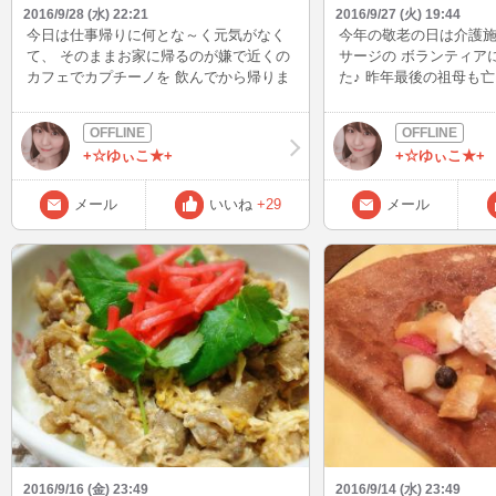
2016/9/28 (水) 22:21
2016/9/27 (火) 19:44
今日は仕事帰りに何とな～く元気がなく
今年の敬老の日は介護
て、 そのままお家に帰るのが嫌で近くの
サージの ボランティア
カフェでカプチーノを 飲んでから帰りま
た♪ 昨年最後の祖母も
した♪ いつもカプチーノで色々な絵を描
老の日はどうしようかな
いてくれます(*^^)v 夏はアイスを飲むの
のですが、友人にボラ
で描いて貰えないのですが、 冬は大体カ
もらったので参加 してきまし
+☆ゆぃこ★+
+☆ゆぃこ★+
プチーノを注文するのでどんな絵を描い
じいちゃん・おばあち
て貰えるか 楽しみなんです(*^-^*) 少し元
っくりアロマの入ったオ
気になれた～
ッサージをさせてもらっ
メール
いいね
+29
メール
んないい香り！気持ち
でした！ アロマの香り
みたいです。 ご家族に
っしゃる方は是非 腕と
でゆっくりさすってあ
ので マッサージしてあげ
ロママッサージの日は
が減るぐらい効果があるみた
2016/9/16 (金) 23:49
2016/9/14 (水) 23:49