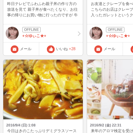
昨日テレビでふわふわ親子丼の作り方の
お友達とクレープを食べて来
放送を見て 親子丼が食べたくなり、お仕
こちらのお店はクレー
事の帰りにお買い物に行ったのですが 牛
入ったガレットというク
肉の細切れが安く売っていたので他人丼
たいです♪ 美味しかった
を作りました(*^-^*) ふわふわに美味しく
って来てどんどん甘い物
作るコツは、卵をとじる時に白身と黄身
(^^)!
+☆ゆぃこ★+
+☆ゆぃこ★+
を分けてとじるのがコツ だそうです!(^^)!
牛丼を食べる時もたくさん紅ショウガを
乗せて食べるのが大好きなので 紅ショウ
メール
いいね
+28
メール
ガも買ってきました♪ 牛丼は卵入れる派
ですか？つゆだく派ですか？ 美味しかっ
た～(*^^)vごちそうさまでした！
2016/9/4 (日) 1:08
2016/9/2 (金) 22:31
今日はきのこたっぷりデミグラスソース
来年のアロマ検定を受