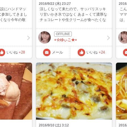
2016/9/22 (木) 23:27
2016
施設にハンドマッ
涼しくなって来たので、サッパリスッキ
こん
に参加してきまし
リ甘いかき氷ではなく あま～くて濃厚な
ママ
亡くなり今年の敬
チョコレートや生クリームが食べたくな
は、
？ と思っていた
って来ました!(^^)! 毎日ずっと雨で憂鬱な
後に
ンティアに誘って
ので甘くて美味しい物を食べて元気 にな
(*
た(*^-^*) お
れますように(*^^)v
+☆ゆぃこ★+
ゃんにゆっくりゆ
イルで ハンドマ
たのですが、 み
いいね
+28
メール
いいね
+24
いい～！と大喜び
で脳が活性化する
、高齢の方がいら
手をアロマオイル
げるだけでもいい
てください♪ ア
夜のナースコール
いです(*^^)v
2016/9/10 (土) 3:12
2016