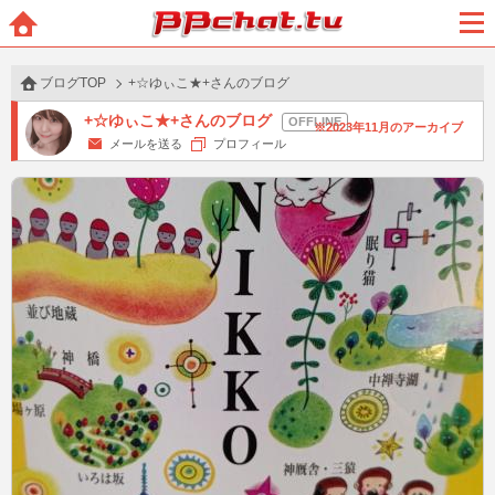
BBchatTV
ホー
メニ
ム
ュー
ブログTOP
+☆ゆぃこ★+さんのブログ
+☆ゆぃこ★+さんのブログ
2023年11月のアーカイブ
メールを送る
プロフィール