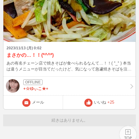
2023/11/13 (月) 0:02
まさかの…！！(*^^*)
あの有名チェーン店で焼きそばが食べられるなんて…！！( °_° ) 本当
は違うメニューが目当てだったけど、気になって急遽焼きそばを注文
しました♪ さて何のお店でしょう～？(*^^*) ヒントは野菜たっぷりと
いうことと「地域限定」です♪ お皿の柄もヒントになるのかなぁ…(
`･ω･)
+☆ゆぃこ★+
メール
いいね
+25
続きはありません。