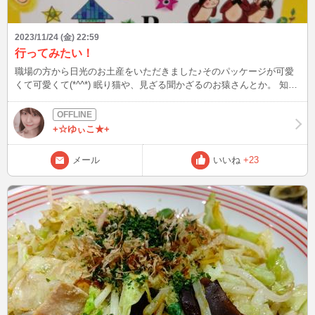
2023/11/24 (金) 22:59
行ってみたい！
職場の方から日光のお土産をいただきました♪そのパッケージが可愛
くて可愛くて(*^^*) 眠り猫や、見ざる聞かざるのお猿さんとか。 知っ
てるスポットを見つけるのが楽しい～♪ あとは並んでるお地蔵さんは
知らなかったけど、そういうスポットもあるのかな？ 東武の新型車
両で行ってみたいけど、せっかく行くなら宇都宮の餃子も食べたい
+☆ゆぃこ★+
し．．． うーん悩むなぁ( `･ω･) パッケージを眺めて、栃木に思いを
馳せてました～(*´`)♪
メール
いいね
+23