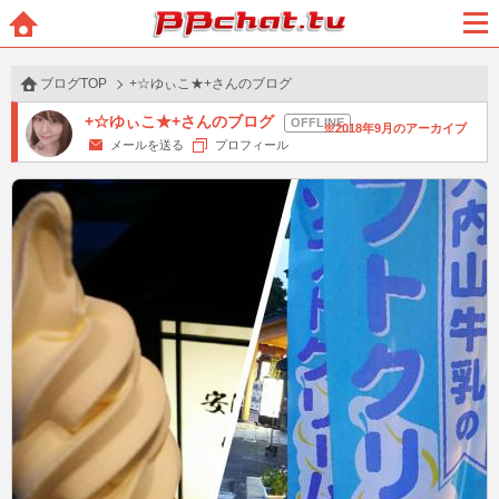
BBchatTV
ホー
メニ
ム
ュー
ブログTOP
+☆ゆぃこ★+さんのブログ
+☆ゆぃこ★+さんのブログ
2018年9月のアーカイブ
メールを送る
プロフィール