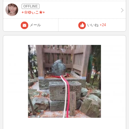
にして食べよ～(*´з`)
+☆ゆぃこ★+
メール
いいね
+24