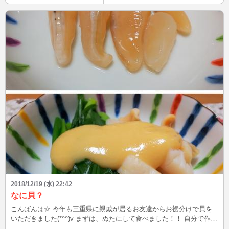
ました(T_T) 京都藤野さんのゆず豆腐が売っていたので、 ミニお鍋で
湯豆腐をしました♪ さぁ～ゆず湯に入って来ます(*^^*)
2018/12/19 (水) 22:42
なに貝？
こんばんは☆ 今年も三重県に親戚が居るお友達からお裾分けで貝を
いただきました(*^^)v まずは、ぬたにして食べました！！ 自分で作る
とカラシ抜きで作れるので酢味噌たっぷりにしました♪ 残りは唐揚げ