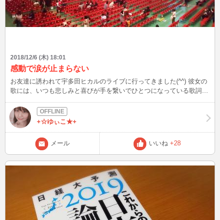
2018/12/6 (木) 18:01
感動で涙が止まらない
お友達に誘われて宇多田ヒカルのライブに行ってきました(^^) 彼女の
歌には、いつも悲しみと喜びが手を繋いでひとつになっている歌詞が
多くて、私は、宇多田ヒカルの歌を聴いていると心地がよくて、心が
温かくなります(∩´∀`∩) 1曲目の「あなた」の あなたのいない世界じ
ゃ 歌い出しが、聴こえた瞬間に もうウルウル… 生きていると、悲し
+☆ゆぃこ★+
みと喜びが手をつないで向かってきますが。 自分らしくこれからも
ゆっくり歩んで行こうと思います(^^)
メール
いいね
+28