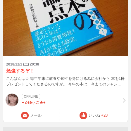
2018/12/1 (土) 20:38
勉強するぞ！
こんばんは☆ 毎年年末に教養や知性を身にける為に会社から 本を1冊
プレゼントしてくださるのですが。 今年の本は、今までのジャンル
と違い 難しそう・・・ 自分では絶対に買わないような本ですが折角
の機会なので 頑張って勉強します！ 今日は勉強運UPのローズマリー
のアロマを焚いています♪
+☆ゆぃこ★+
メール
いいね
+28