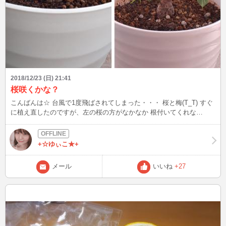
2018/12/23 (日) 21:41
桜咲くかな？
こんばんは☆ 台風で1度飛ばされてしまった・・・ 桜と梅(T_T) すぐ
に植え直したのですが、左の桜の方がなかなか 根付いてくれな
い・・・ 心配だなぁ。 来年も咲いてくれますように(._.)
+☆ゆぃこ★+
メール
いいね
+27