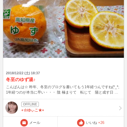
2018/12/22 (土) 18:37
冬至のゆず湯♪
こんばんは☆ 昨年、冬至のブログを書いてもう1年経つんですね(*_*;
1年経つのが本当に早い・・・ 陰 極まりて 転じて 陽と成す日 今
日から暦では、陽の気が強くなる日なんですね！ これからが冬本番
なほどどんどん寒くなっているのに不思議ですね。 陰 極まる 確
かに私は毎年この時期になるとなんとなく 気持ちが沈んでしまうん
+☆ゆぃこ★+
ですよね・・・ はぁ～！明日からは陽に転じてどんどん良くなる！
と思って頑張るぞ～！ 今年もゆず湯の為のゆずとかぼちゃ料理をし
メール
いいね
+26
ようと 買い物に行ったのですが、かぼちゃが売り切れてしまってい