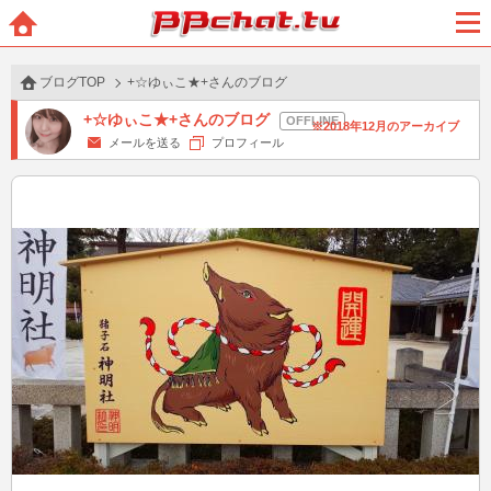
BBchatTV
ホー
メニ
ム
ュー
ブログTOP
+☆ゆぃこ★+さんのブログ
+☆ゆぃこ★+さんのブログ
2018年12月のアーカイブ
メールを送る
プロフィール