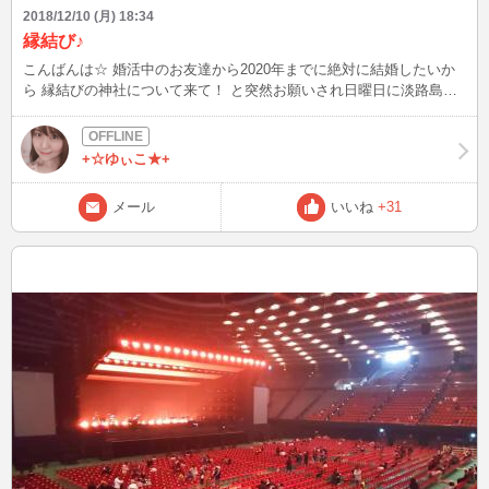
2018/12/10 (月) 18:34
縁結び♪
こんばんは☆ 婚活中のお友達から2020年までに絶対に結婚したいか
ら 縁結びの神社について来て！ と突然お願いされ日曜日に淡路島に
あるおのころ島神社へ行ってきました。 伊弉諾命・伊弉册命の二神
様は、正殿前にある石の上につがいの鶺鴒が止まり夫婦の契りを交わ
している姿を見て、夫婦の道を開かれ御子様をお生みになられたこと
+☆ゆぃこ★+
から 縁結びのご利益があると言われているそうです。 新し出逢いを
授かりたい場合は白い縄→赤い縄の順番で握り想いをこめお祈りしま
メール
いいね
+31
す。 婚活など恋愛の縁結びだけではなく、色んなご縁を結んでくれ
るとのことなので 私は最近本気で転職を考えているのでお仕事での
ご縁をお祈りしてきました♪