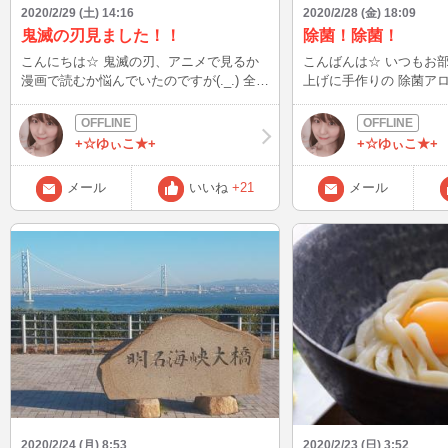
2020/2/29 (土) 14:16
2020/2/28 (金) 18:09
鬼滅の刃見ました！！
除菌！除菌！
こんにちは☆ 鬼滅の刃、アニメで見るか
こんばんは☆ いつもお部屋のお掃除の仕
漫画で読むか悩んでいたのですが(._.) 全員
上げに手作りの 除菌ア
一致でアニメから見た方が良い！！とのご
っているのですが。 無水エタノールがど
意見をいただいたので アニメで見始めて
こに行っても品切れ中( ;∀;) 今日やっ
ました♪ ダメだ・・・ 4話でもう大号
購入出来ました。 少しずつ大切に使って
+☆ゆぃこ★+
+☆ゆぃこ★+
泣・・・( ;∀;) 漫画で読んでたら紙がボロ
いこうと思います(._.)
ボロになっていたと思います。 勉強す
メール
いいね
+21
メール
る！とか言いながら。 鬼滅の刃に夢中で
す。
2020/2/24 (月) 8:53
2020/2/23 (日) 3:52